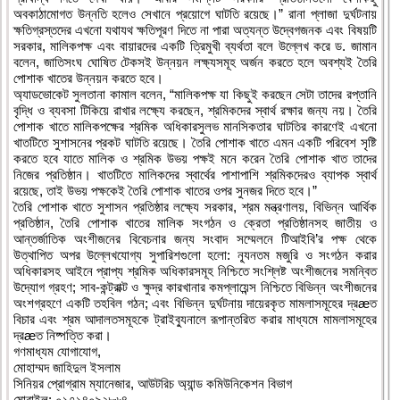
অবকাঠামোগত উন্নতি হলেও সেখানে প্রয়োগে ঘাটতি রয়েছে।” রানা প্লাজা দুর্ঘটনায়
ক্ষতিগ্রস্তদের এখনো যথাযথ ক্ষতিপূরণ দিতে না পারা অত্যন্ত উদ্বেগজনক এবং বিষয়টি
সরকার, মালিকপক্ষ এবং বায়ারদের একটি ত্রিমুখী ব্যর্থতা বলে উল্লেখ করে ড. জামান
বলেন, জাতিসংঘ ঘোষিত টেকসই উন্নয়ন লক্ষ্যসমূহ অর্জন করতে হলে অবশ্যই তৈরি
পোশাক খাতের উন্নয়ন করতে হবে।
অ্যাডভোকেট সুলতানা কামাল বলেন, “মালিকপক্ষ যা কিছুই করছেন সেটা তাদের রপ্তানি
বৃদ্ধি ও ব্যবসা টিকিয়ে রাখার লক্ষ্যে করছেন, শ্রমিকদের স্বার্থ রক্ষার জন্য নয়। তৈরি
পোশাক খাতে মালিকপক্ষের শ্রমিক অধিকারসুলভ মানসিকতার ঘাটতির কারণেই এখনো
খাতটিতে সুশাসনের প্রকট ঘাটতি রয়েছে। তৈরি পোশাক খাতে এমন একটি পরিবেশ সৃষ্টি
করতে হবে যাতে মালিক ও শ্রমিক উভয় পক্ষই মনে করেন তৈরি পোশাক খাত তাদের
নিজের প্রতিষ্ঠান। খাতটিতে মালিকদের স্বার্থের পাশাপাশি শ্রমিকদেরও ব্যাপক স্বার্থ
রয়েছে, তাই উভয় পক্ষকেই তৈরি পোশাক খাতের ওপর সুনজর দিতে হবে।”
তৈরি পোশাক খাতে সুশাসন প্রতিষ্ঠার লক্ষ্যে সরকার, শ্রম মন্ত্রণালয়, বিভিন্ন আর্থিক
প্রতিষ্ঠান, তৈরি পোশাক খাতের মালিক সংগঠন ও ক্রেতা প্রতিষ্ঠানসহ জাতীয় ও
আন্তর্জাতিক অংশীজনের বিবেচনার জন্য সংবাদ সম্মেলনে টিআইবি’র পক্ষ থেকে
উত্থাপিত অপর উল্লেখযোগ্য সুপারিশগুলো হলো: ন্যূনতম মজুরি ও সংগঠন করার
অধিকারসহ আইনে প্রাপ্য শ্রমিক অধিকারসমূহ নিশ্চিতে সংশ্লিষ্ট অংশীজনের সমন্বিত
উদ্যোগ গ্রহণ; সাব-কন্ট্রাক্ট ও ক্ষুদ্র কারখানার কমপ্লায়েন্স নিশ্চিতে বিভিন্ন অংশীজনের
অংশগ্রহণে একটি তহবিল গঠন; এবং বিভিন্ন দুর্ঘটনায় দায়েরকৃত মামলাসমূহের দ্রæত
বিচার এবং শ্রম আদালতসমূহকে ট্রাইব্যুনালে রূপান্তরিত করার মাধ্যমে মামলাসমূহের
দ্রæত নিষ্পত্তি করা।
গণমাধ্যম যোগাযোগ,
মোহাম্মদ জাহিদুল ইসলাম
সিনিয়র প্রোগ্রাম ম্যানেজার, আউটরিচ অ্যান্ড কমিউনিকেশন বিভাগ
মোবাইল: ০১৭১৪০৯২৮৬৪