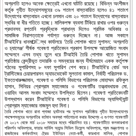
অগ্রগতি হলেও অনেক ক্ষেত্রেই এখনো ঘাটতি রয়েছে। বিভিন্ন অংশীজন
কর্তৃক গৃহীত উদ্যোগসমূহের ৩৯ শতাংশ বাস্তবায়িত হলেও ৪১ শতাংশ
উদ্যোগের বাস্তবায়ন এখনো চলমান এবং ২০ শতাংশ উদ্যোগের বাস্তবায়ন
স্থবির বা ধীর গতিতে হচ্ছে। মালিকপক্ষ ব্যবসা টিকিয়ে রাখার ওপর গুরুত্ব
প্রদানসহ রপ্তানি প্রবৃদ্ধিকে প্রাধান্য দিলেও শ্রমিক অধিকার ও
সামাজিক নিরাপত্তাকে পর্যাপ্ত গুরুত্ব দিচ্ছেন না। আজ সকালে
টিআইবি’র ধানমÐিস্থ কার্যালয়ে ‘তৈরি পোশাক খাতে সুশাসন: অগ্রগতি
ও চ্যালেঞ্জ’ শীর্ষক গবেষণা প্রতিবেদন প্রকাশ উপলক্ষে আয়োজিত সংবাদ
সম্মেলনে এসব তথ্য তুলে ধরে টিআইবি তৈরি পোশাক খাতে সুশাসন
প্রতিষ্ঠায় কেন্দ্রীভূত তদারকি ও সমন্বয়ের জন্য দীর্ঘমেয়াদে একক কর্তৃপক্ষ
গঠনের সুপারিশসহ ৮ দফা সুপারিশ পেশ করে। টিআইবি’র বোর্ড অব
ট্রাস্টিজের চেয়ারপারসন অ্যাডভোকেট সুলতানা কামাল, নির্বাহী পরিচালক ড.
ইফতেখারুজ্জামান, গবেষণা ও পলিসি বিভাগের পরিচালক মোহাম্মদ রফিকুল
হাসান, সিনিয়র প্রোগ্রাম ম্যানেজার ও গবেষণাটির তত্ত্বাবধায়ক মো.
ওয়াহিদ আলম সংবাদ সম্মেলনে উপস্থিত ছিলেন। গবেষণা প্রতিবেদনটি
উপস্থাপন করেন টিআইবি’র গবেষণা ও পলিসি বিভাগের অ্যাসিস্ট্যান্ট
প্রোগ্রাম ম্যানেজার নাজমুল হুদা মিনা।
তৈরি পোশাক খাতে রানা প্লাজা দুর্ঘটনার পর সুশাসন প্রতিষ্ঠায় গৃহীত উল্লেখযোগ্য
পদক্ষেপসমূহের অগ্রগতির বর্তমান অবস্থা পর্যালোচনা করার উদ্দেশ্যে এ গুণগত গবেষণাটি
মে ২০১৭ থেকে মার্চ ২০১৮ সময়ের মধ্যে পরিচালিত হয়। গবেষণাটিতে কলকারখানা
পরিদর্শন অধিদপ্তর, ফায়ার সার্ভিস অ্যান্ড সিভিল ডিফেন্স অধিদপ্তর, শ্রম মন্ত্রণালয় ও
রাজউকের কর্মকর্তাসহ ট্রেড ইউনিয়ন নেতা-কর্মী, কারখানা মালিক, পোশাক