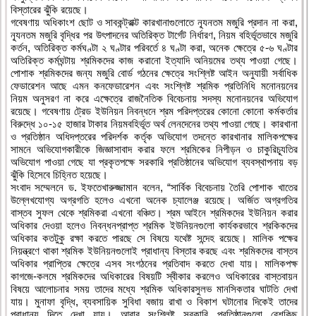
বিস্তারের ঝুঁকি রয়েছে।
গবেষণায় অধিকাংশ ছোট ও সাবকন্ট্রাক্ট কারখানাগুলোতে ন্যূনতম মজুরি প্রদান না করা,
ন্যূনতম মজুরি বৃদ্ধির পর উৎপাদনের অতিরিক্ত টার্গেট নির্ধারণ, নিয়ম বহির্ভূতভাবে মজুরি
কর্তন, অতিরিক্ত কর্মঘণ্টা ২ ঘণ্টার পরিবর্তে ৪ ঘণ্টা করা, অনেক ক্ষেত্রে ৫-৬ ঘণ্টার
অতিরিক্ত কর্মঘন্টায় শ্রমিকদের কাজ করানো ইত্যাদি অনিয়মের তথ্য পাওয়া গেছে।
পোশাক শ্রমিকদের জন্য মজুরি বোর্ড গঠনের ক্ষেত্রে সংশ্লিষ্ট আইন অনুযায়ী সর্বাধিক
ফেডারেশন আছে এমন কনফেডারেশন এবং সংশ্লিষ্ট শ্রমিক প্রতিনিধি মনোনয়নের
নিয়ম অনুসরণ না করে এক্ষেত্রে রাজনৈতিক বিবেচনায় সদস্য মনোনয়নের অভিযোগ
রয়েছে। গবেষণায় ট্রেড ইউনিয়ন নিবন্ধনে শ্রম পরিদপ্তরের কোনো কোনো কর্মকর্তার
বিরুদ্ধে ১০-১৫ হাজার টাকার নিয়মবহির্ভূত অর্থ লেনদেনের তথ্য পাওয়া গেছে। কারখানা
ও প্রতিষ্ঠান অধিদপ্তরের পরিদর্শক কর্তৃক অভিযোগ তদন্তে কারখানার মালিকপক্ষের
সামনে অভিযোগকারীকে জিজ্ঞাসাবাদ করার ফলে শ্রমিকের নিপীড়ন ও চাকুরিচ্যূতির
অভিযোগ পাওয়া গেছে যা প্রকৃতপক্ষে সরকারি প্রতিষ্ঠানের অভিযোগ ব্যবস্থাপনায় বড়
ঝুঁকি হিসেবে চিহ্নিত হয়েছে।
সংবাদ সম্মেলনে ড. ইফতেখারুজ্জামান বলেন, “সার্বিক বিবেচনায় তৈরি পোশাক খাতের
উল্লেখযোগ্য অগ্রগতি হলেও এখনো অনেক চ্যালেঞ্জ রয়েছে। অর্জিত অগ্রগতির
বাস্তব সুফল থেকে শ্রমিকরা এখনো বঞ্চিত। শ্রম আইনে শ্রমিকদের ইউনিয়ন করার
অধিকার দেওয়া হলেও নিবন্ধনপ্রাপ্ত শ্রমিক ইউনিয়নগুলো কার্যকরভাবে শ্রকিকদের
অধিকার কতটুকু রক্ষা করতে পারছে সে বিষয়ে যথেষ্ট সন্দেহ রয়েছে। মালিক পক্ষের
নিয়ন্ত্রণে থাকা শ্রমিক ইউনিয়নগুলোই প্রাধান্য বিস্তার করছে এবং শ্রমিকদের বাস্তব
অধিকার প্রাপ্তির ক্ষেত্রে এসব সংগঠনের প্রতিবাদ করতে দেখা যায়। মালিকপক্ষ
কাগজে-কলমে শ্রমিকদের অধিকারের বিষয়টি স্বীকার করলেও অধিকারের বাস্তবায়ন
বিষয়ে আলোচনার সময় তাদের মধ্যে শ্রমিক অধিকারসুলভ মানসিকতার ঘাটতি দেখা
যায়। মুনাফা বৃদ্ধি, ব্যবসায়িক সুবিধা বজায় রাখা ও বিকাশ ঘটানোর দিকেই তাদের
প্রাধান্য দিতে দেখা যায়। আবার সংশ্লিষ্ট সরকারি প্রতিষ্ঠানগুলো বেশকিছু