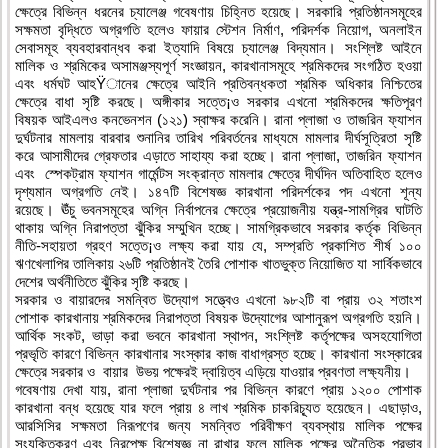
ক্ষেত্রে বিভিন্ন ধরনের চ্যালেঞ্জ গবেষণায় চিহ্নিত হয়েছে। সরকারি প্রতিষ্ঠানসমূহের
সক্ষমতা বৃদ্ধিতে অগ্রগতি হলেও ফায়ার স্টেশন নির্মাণ, পরিদর্শক নিয়োগ, অনলাইন
সেবাসমূহ ব্যবহারবান্ধব করা ইত্যাদি বিষয়ে চ্যালেঞ্জ বিদ্যমান। সংশ্লিষ্ট আইনে
মালিক ও শ্রমিকের অসামঞ্জস্যপূর্ণ সংজ্ঞায়ন, কারখানাসমূহে শ্রমিকদের সংগঠিত হওয়া
এবং ধর্মঘট আহŸানের ক্ষেত্রে আইনি প্রতিবন্ধকতা শ্রমিক অধিকার নিশ্চিতের
ক্ষেত্রে বাধা সৃষ্টি করছে। অঙ্গীকার সত্তে¡ও সরকার এখনো শ্রমিকদের ক্ষতিপূরণ
বিষয়ক আইএলও কনভেনশন (১২১) স্বাক্ষর করেনি। রানা প্লাজা ও তাজরিন ফ্যাশন
দুর্ঘটনার মামলায় বারবার শুনানির তারিখ পরিবর্তনের মাধ্যমে মামলার দীর্ঘসূত্রিতা সৃষ্টি
করে আসামীদের গ্রেফতার এড়াতে সাহায্য করা হচ্ছে। রানা প্লাজা, তাজরিন ফ্যাশন
এবং স্পেকট্রাম ফ্যাশন গার্মেন্টস সংক্রান্ত মামলার ক্ষেত্রে দীর্ঘদিন অতিবাহিত হলেও
দৃশ্যমান অগ্রগতি নেই। ১৪৭টি বিশেষজ্ঞ কারখানা পরিদর্শকের পদ এখনো শূন্য
রয়েছে। ঊঁচু ভবনসমূহের অগ্নি নির্বাপনের ক্ষেত্রে প্রয়োজনীয় যন্ত্র-সামগ্রির ঘাটতি
থাকায় অগ্নি নিরাপত্তা ঝুঁকির সম্মুখিন হচ্ছে। সামগ্রিকভাবে সরকার কর্তৃক বিভিন্ন
নীতি-সহায়তা গ্রহণ সত্তে¡ও লক্ষ্য করা যায় যে, সম্প্রতি প্রকাশিত শীর্ষ ১০০
ঋণখেলাপির তালিকায় ২৬টি প্রতিষ্ঠানই তৈরি পোশাক খাতভুক্ত নিয়োজিত যা সার্বিকভাবে
দেশের অর্থনীতিতে ঝুঁকির সৃষ্টি করছে।
সরকার ও বায়ারদের সমন্বিত উদ্যোগ সত্ত্বেও এখনো ৯৮২টি বা প্রায় ৩২ শতাংশ
পোশাক কারখানায় শ্রমিকদের নিরাপত্তা বিষয়ক উদ্যোগের আশানুরূপ অগ্রগতি হয়নি।
আর্থিক সংকট, ভাড়া করা ভবনে কারখানা স্থাপন, সংশ্লিষ্ট কর্তৃপক্ষের অসহযোগিতা
প্রভৃতি কারণে বিভিন্ন কারখানার সংস্কার কাজ বাধাগ্রস্ত হচ্ছে। কারখানা সংস্কারের
ক্ষেত্রে সরকার ও বায়ার উভয় পক্ষেরই দ্বায়িত্ব এড়িয়ে যাওয়ার প্রবণতা লক্ষ্যনীয়।
গবেষণায় দেখা যায়, রানা প্লাজা দুর্ঘটনার পর বিভিন্ন কারণে প্রায় ১২০০ পোশাক
কারখানা বন্ধ হয়েছে যার ফলে প্রায় ৪ লাখ শ্রমিক চাকরিচ্যূত হয়েছেন। এছাড়াও,
আরসিসির সক্ষমতা নিরূপণের জন্য সমন্বিত পরিবীক্ষণ ব্যবস্থায় মালিক পক্ষের
সংযুক্তিকরণ এবং নিরপেক্ষ বিশেষজ্ঞ না রাখার ফলে মালিক পক্ষের অনৈতিক প্রভাব