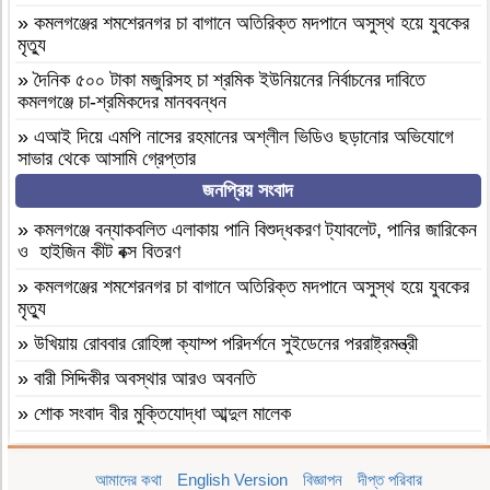
»
কমলগঞ্জের শমশেরনগর চা বাগানে অতিরিক্ত মদপানে অসুস্থ হয়ে যুবকের
মৃত্যু
»
দৈনিক ৫০০ টাকা মজুরিসহ চা শ্রমিক ইউনিয়নের নির্বাচনের দাবিতে
কমলগঞ্জে চা-শ্রমিকদের মানববন্ধন
»
এআই দিয়ে এমপি নাসের রহমানের অশ্লীল ভিডিও ছড়ানোর অভিযোগে
সাভার থেকে আসামি গ্রেপ্তার
জনপ্রিয় সংবাদ
»
বগুড়া আদমদীঘি ১শ পিস ট্যাপেন্টাডলসহ একজন গ্রেফতার
»
বগুড়া আদমদীঘি’র ছাতিয়ানগ্রামে সাংসদ মহিত তালুকদার-কে সংবর্ধনা
»
কমলগঞ্জে বন্যাকবলিত এলাকায় পানি বিশুদ্ধকরণ ট্যাবলেট, পানির জারিকেন
প্রদান
ও হাইজিন কীট বক্স বিতরণ
»
কমলগঞ্জে এমপি হাজী মুজিবকে নাগরিক সংবর্ধনা
»
কমলগঞ্জের শমশেরনগর চা বাগানে অতিরিক্ত মদপানে অসুস্থ হয়ে যুবকের
মৃত্যু
»
আন্তর্জাতিক আদিবাসী দিবস ২০২৬: বাংলাদেশের আদিবাসীদের দূর্গম
পথচলা
»
উখিয়ায় রোববার রোহিঙ্গা ক্যাম্প পরিদর্শনে সুইডেনের পররাষ্ট্রমন্ত্রী
»
বগুড়া আদমদীঘিতে মাদকবিরোধী অভিযানে ৩ জন গ্রেফতার, ভ্রাম্যমাণ
»
বারী সিদ্দিকীর অবস্থার আরও অবনতি
আদালতে ১৫ দিনের কারাদণ্ড
»
শোক সংবাদ বীর মুক্তিযোদ্ধা আব্দুল মালেক
»
‎তালামীযে ইসলামিয়া জগন্নাথপুর পশ্চিম উপজেলা শাখার কাউন্সিল সম্পন্ন।
»
মৃত্যুবাষির্কী মোহাম্মদ ইলিয়াছ
»
কমলগঞ্জে হাবিবুন নেছা চৌধুরী গার্লস একাডেমি পরিদর্শন
আমাদের কথা
English Version
বিজ্ঞাপন
দীপ্ত পরিবার
»
কমলগঞ্জে পতনঊষারে দাদন ব্যবসায়ীদের মানসিক চাপে এক স্বর্ণ ব্যবসায়ীর