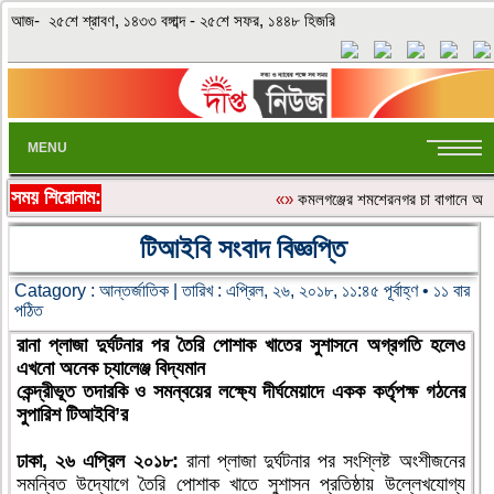
আজ- ২৫শে শ্রাবণ, ১৪৩৩ বঙ্গাব্দ - ২৫শে সফর, ১৪৪৮ হিজরি
MENU
সময় শিরোনাম:
«»
কমলগঞ্জের শমশেরনগর চা বাগানে অতিরিক্
টিআইবি সংবাদ বিজ্ঞপ্তি
Catagory :
আন্তর্জাতিক
| তারিখ : এপ্রিল, ২৬, ২০১৮, ১১:৪৫ পূর্বাহ্ণ • ১১ বার
পঠিত
রানা প্লাজা দুর্ঘটনার পর তৈরি পোশাক খাতের সুশাসনে অগ্রগতি হলেও
এখনো অনেক চ্যালেঞ্জ বিদ্যমান
কেন্দ্রীভূত তদারকি ও সমন্বয়ের লক্ষ্যে দীর্ঘমেয়াদে একক কর্তৃপক্ষ গঠনের
সুপারিশ টিআইবি’র
ঢাকা, ২৬ এপ্রিল ২০১৮:
রানা প্লাজা দুর্ঘটনার পর সংশ্লিষ্ট অংশীজনের
সমন্বিত উদ্যোগে তৈরি পোশাক খাতে সুশাসন প্রতিষ্ঠায় উল্লেখযোগ্য