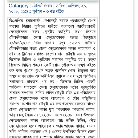
Catagory :
মৌলভীবাজার
| তারিখ : এপ্রিল, ২৯,
২০১৮, ১১:৪৩ পূর্বাহ্ণ • ৩ বার পঠিত
বিএনপি’র চেয়ারপার্সন, দেশনেন্ত্রী সাবেক প্রধানমন্ত্রী বেগম
খালেদা জিয়ার মুক্তির দাবীতে বাংলাদেশ জাতীয়তাবাদী
স্বেচ্ছাসেবক দলের কেন্দ্রীয় কর্মসূচীর অংশ হিসাবে
মৌলভীবাজার জেলা স্বেচ্ছাসেবক দলের উদ্যোগে
২৯/০৪/২০১৮ খ্রিঃ রবিবার দুপুর ০২.০০ ঘটিকায়
মৌলভীবাজার শহরে জেলা স্বেচ্ছাসেবক দলের আহবায়ক ও
পৌর কাউন্সিলর স্বাগত কিশোর দাস চৌধুরী এর নেতৃত্বে
বিক্ষোভ মিছিল ও প্রতিবাদ সমাবেশ অনুষ্ঠিত হয়। উক্ত
বিক্ষোভ মিছিল শহরের কোর্ট রোড পৌরসভার সম্মুখ হইতে
শুরু করে প্রধান প্রধান সড়ক প্রদক্ষিন শেষে চৌমুহনা হয়ে
শমসেরনগর রোড এসআইবিএল ব্যাংক এর সম্মুখে প্রতিবাদ
সমাবেশের মাধ্যমে শেষ হয়। বিক্ষোভ মিছিল পরবর্তী
প্রতিবাদ সমাবেশে জেলা স্বেচ্ছাসেবক দলের প্রস্তাবিত
সাধারন সম্পাদক সাম্মির হাবিব চৌধুরী রবিন এর পরিচালনায়
জেলা স্বেচ্ছাসেবক দলের আহবায়ক ও পৌর কাউন্সিলর
স্বাগত কিশোর দাস চৌধুরী এর সভাপতিত্বে বক্তব্য রাখেন
জেলা স্বেচ্ছাসেবক দলের যুগ্ম আহবায়ক আহমেদ আহাদ,
আবু বকর, সৈয়দ ময়নু হোসেন, বরাত হোসেন, সদর উপজেলা
স্বেচ্ছাসেবক দলের আহবায়ক মোঃ জসিম উদ্দিন, পৌর
স্বেচ্ছাসেবক দলের আহবায়ক সাজ্জাদ আহমদ সাহান, সদস্য
সচিব শাকিল পারভেজ খান। এসময় উপস্থিত ছিলেন জেলা
যুবদলের সাবেক যুগ্ম সম্পাদক মুহিতুর রহমান হেলাল, জেলা