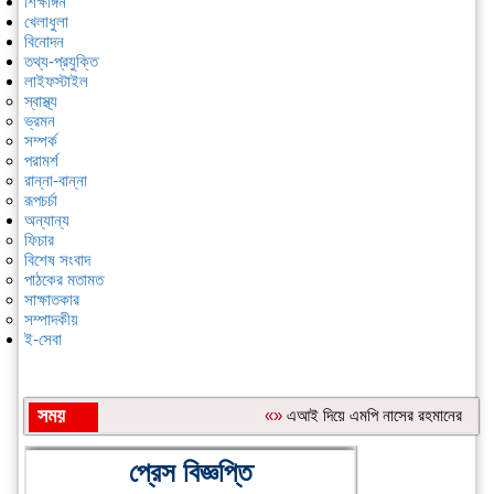
শিক্ষাঙ্গন
খেলাধুলা
বিনোদন
তথ্য-প্রযুক্তি
লাইফস্টাইল
স্বাস্থ্য
ভ্রমন
সম্পর্ক
পরামর্শ
রান্না-বান্না
রূপচর্চা
অন্যান্য
ফিচার
বিশেষ সংবাদ
পাঠকের মতামত
সাক্ষাতকার
সম্পাদকীয়
ই-সেবা
সময়
«»
এআই দিয়ে এমপি নাসের রহমানের অশ্লীল
শিরোনাম:
প্রেস বিজ্ঞপ্তি