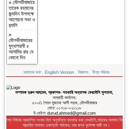
»
মৌলভীবাজারে
॥
তারেক রহমানের
»
জন্মদিন উপলক্ষে
ফ্যাসিবাদবিরোধী
আলোচনা সভা ও
সমন্বিত শক্তির
র‌্যালি
ফল জুলাই
»
আন্দোলন:
মৌলভীবাজারের
রেদোয়ান
যুদ্ধাপরাধী ৫
মাজহারি
আসামির রায় যে
»
বগুড়া
কোনো দিন
আদমদীঘিতে
হিন্দু গৃহবধূকে
আমাদের কথা
English Version
বিজ্ঞাপন
দীপ্ত পরিবার
শ্লীলতাহানির
চেষ্টার অভিযোগে
গ্রেপ্তার-১
সম্পাদক দুরুদ আহমেদ, প্রকাশক- সহকারি অধ্যাপক ফেরদৌসি সুলতানা,
»
দশ বছ‌রে
অস্থায়ী কার্যালয়:
গ্রামীণ‌ফো‌সের
৫০০/১ সৈয়দ মুজতবা আলী সড়ক, মৌলভীবাজার
মাইজিপি অ্যাপ
ফোন: ০১৭১৮-০২১১১৮
ই-মেইল: durud.ahmed@gmail.com
»
বগুড়া
দীপ্ত নিউজে প্রকাশিত সংবাদ বিনা অনুমতিতে ব্যবহার করা বেআইনি,পাঠকের মতামত বিভাগে
আদমদীঘিতে
প্রচারিত মতামত একান্তই পাঠকের, তার জন্য কৃর্তপক্ষ দায়ী নয়।
বাসা বাড়ীতে