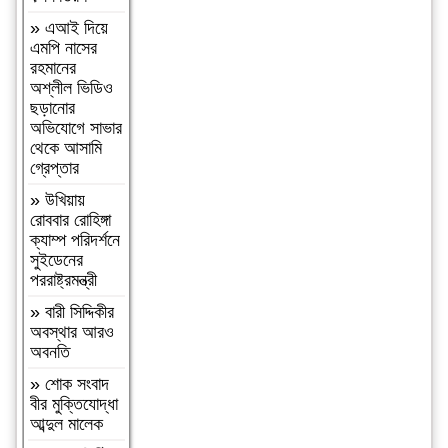
আদিবাসী দিবস
»
এআই দিয়ে
২০২৬:
এমপি নাসের
বাংলাদেশের
রহমানের
আদিবাসীদের
অশ্লীল ভিডিও
দূর্গম পথচলা
ছড়ানোর
»
বগুড়া
অভিযোগে সাভার
আদমদীঘিতে
থেকে আসামি
মাদকবিরোধী
গ্রেপ্তার
অভিযানে ৩ জন
»
উখিয়ায়
গ্রেফতার,
রোববার রোহিঙ্গা
ভ্রাম্যমাণ
ক্যাম্প পরিদর্শনে
আদালতে ১৫
সুইডেনের
দিনের কারাদণ্ড
পররাষ্ট্রমন্ত্রী
»
‎তালামীযে
»
বারী সিদ্দিকীর
ইসলামিয়া
অবস্থার আরও
জগন্নাথপুর
অবনতি
পশ্চিম উপজেলা
শাখার কাউন্সিল
»
শোক সংবাদ
সম্পন্ন।
বীর মুক্তিযোদ্ধা
আব্দুল মালেক
»
কমলগঞ্জে