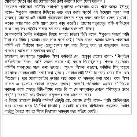
মোবাইল ফোনে বার বার যোগাযোগের চেষ্টা করলেও তিনি ফোন ধরেননি।
বিদ্যালয় পরিচালনা কমিটির সভাপতি কুলাউড়া পৌরসভার মেয়র শফি আলম ইউনুছ
বলেন- ‘স্কুলের বাচ্চাদের টিফিনের খরচ বহন করার স্বার্থে এই উদ্যোগ গ্রহণ করা
হয়েছে। তাছাড়া এই জমিটা পরিত্যক্ত হিসেবে মানুষ ময়লা আবর্জনা ফেলে রাখতো।
অনেক বলার পরও কেউ ময়লা ফেলা বন্ধ করেনি। তাছাড়া যত্রতত্র গাড়ি পার্কিংয়ের
কারণে স্কুলের গেইটের সামনে সব সময় গ্যাঞ্জাম লেগেই থাকে।
দোকানকোটা তৈরির অর্থায়নের বিষয়ে জানতে চাইলে তিনি বলেন, ‘স্কুলের স্বার্থে আমি
টাকা ধার দিচ্ছি। আমার কোন লাভ-স্বার্থ নেই। তিনি বলেন, আমার আগের পরিচালনা
কমিটি এই নির্মাণের জন্য রেজ্যুলেশন পাশ করে কিন্তু তারা তা বাস্তবায়ন করতে
পারেনি। আমি তা বাস্তবায়ন করছি’।
উপজেলার ভারপ্রাপ্ত প্রাথমিক শিক্ষা কর্মকর্তা মো. মামুনুর রহমান বলেন- ‘ ঊর্ধ্বতন
কর্মকর্তাদের নির্দেশে আমি তদন্ত করতে ওই স্কুলে গিয়েছিলাম। শিক্ষক ম্যানেজিং
কমিটির সদস্যদের সাথে কথা হয়েছে। প্রধান শিক্ষক বলছেন, কমিটির সিদ্ধান্তের
আলোকে দোকানকোটা নির্মাণ করা হচ্ছে। দোকানকোটা নির্মাণের জন্য মেয়র টাকা ধার
দিয়েছেন। পরে দোকানকোটার ভাড়ার আয় থেকে তা সমন্বয় করা হবে। তবে শিক্ষা
অফিস এ ব্যাপারে কোনো অনুমতি দেয়নি। সরকারি প্রতিষ্ঠানে এভাবে বাণিজ্যিক
স্থাপনা করার ক্ষেত্রে বিধি-নিষেধ আছে কি না সে সংক্রান্ত কোনো পরিপত্রও চোখে
পড়েনি। বিষয়টি নিয়ে ঊর্ধ্বতন কর্তৃপক্ষের সঙ্গে আলোচনা করব।
এ বিষয়ে উপজেলা নির্বাহী কর্মকর্তা চৌধুরী মো. গোলাম রাব্বী বলেন- ‘আমি মৌখিকভাবে
কাজ বন্ধের জন্য নির্দেশনা দিয়েছি। সরকারী জায়গায় বাণিজ্যিক প্রতিষ্ঠান নির্মাণ
কতটুকু বৈধতা পায় তা শিক্ষা বিভাগকে সমন্বয় করে খতিয়ে দেখছি।