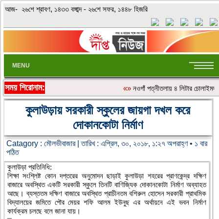
আজ- ২৬শে শ্রাবণ, ১৪৩৩ বঙ্গাব্দ - ২৬শে সফর, ১৪৪৮ হিজরি
MENU
সময় শিরোনাম:
«»
নওগাঁ পত্নীতলায় ৪ লিটার চোলাইমদ
কুলাউড়ায় সরকারী স্কুলের জায়গা দখল করে
দোকানকোটা নির্মাণ
Catagory :
মৌলভীবাজার
| তারিখ : এপ্রিল, ৩০, ২০১৮, ১:২৭ অপরাহ্ণ • ১ বার
পঠিত
কুলাউড়া প্রতিনিধি:
শিক্ষা সংশ্লিষ্ট কোন দপ্তরের অনুমোদন ছাড়াই কুলাউড়া শহরের প্রাণকেন্দ্র দক্ষিণ
বাজারে অবস্থিত একটি সরকারী স্কুলে তিনটি বাণিজ্যিক দোকানকোটা নির্মাণ অব্যাহত
আছে। ব্যস্ততম দক্ষিণ বাজারে অবস্থিত প্রাচীনতম বশিরুল হোসেন সরকারী প্রাথমিক
বিদ্যালয়ের জমিতে পৌর মেয়র শফি আলম ইউনুছ এর অর্থায়নে এই ভবন নির্মাণ
কার্যক্রম চলছে বলে জানা যায়।