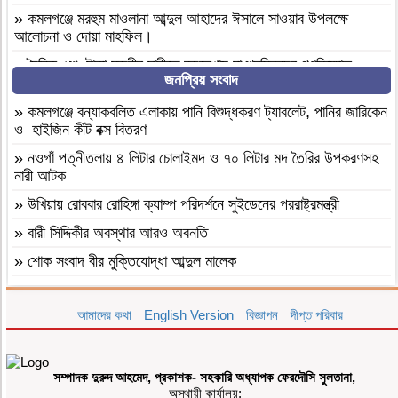
»
কমলগঞ্জে মরহুম মাওলানা আব্দুল আহাদের ঈসালে সাওয়াব উপলক্ষে
আলোচনা ও দোয়া মাহফিল।
»
দৈনিক ৫শ টাকা মজুরীর দাবীতে বড়লেখায় চা শ্রমিকদের গণবিক্ষোভ
জনপ্রিয় সংবাদ
»
কমলগঞ্জের শমশেরনগর চা বাগানে অতিরিক্ত মদপানে অসুস্থ হয়ে যুবকের
মৃত্যু
»
কমলগঞ্জে বন্যাকবলিত এলাকায় পানি বিশুদ্ধকরণ ট্যাবলেট, পানির জারিকেন
ও হাইজিন কীট বক্স বিতরণ
»
দৈনিক ৫০০ টাকা মজুরিসহ চা শ্রমিক ইউনিয়নের নির্বাচনের দাবিতে
কমলগঞ্জে চা-শ্রমিকদের মানববন্ধন
»
নওগাঁ পত্নীতলায় ৪ লিটার চোলাইমদ ও ৭০ লিটার মদ তৈরির উপকরণসহ
নারী আটক
»
এআই দিয়ে এমপি নাসের রহমানের অশ্লীল ভিডিও ছড়ানোর অভিযোগে
সাভার থেকে আসামি গ্রেপ্তার
»
উখিয়ায় রোববার রোহিঙ্গা ক্যাম্প পরিদর্শনে সুইডেনের পররাষ্ট্রমন্ত্রী
»
বগুড়া আদমদীঘি ১শ পিস ট্যাপেন্টাডলসহ একজন গ্রেফতার
»
বারী সিদ্দিকীর অবস্থার আরও অবনতি
»
বগুড়া আদমদীঘি’র ছাতিয়ানগ্রামে সাংসদ মহিত তালুকদার-কে সংবর্ধনা
»
শোক সংবাদ বীর মুক্তিযোদ্ধা আব্দুল মালেক
প্রদান
»
মৃত্যুবাষির্কী মোহাম্মদ ইলিয়াছ
»
কমলগঞ্জে এমপি হাজী মুজিবকে নাগরিক সংবর্ধনা
আমাদের কথা
English Version
বিজ্ঞাপন
দীপ্ত পরিবার
»
কমলগঞ্জে পতনঊষারে দাদন ব্যবসায়ীদের মানসিক চাপে এক স্বর্ণ ব্যবসায়ীর
»
আন্তর্জাতিক আদিবাসী দিবস ২০২৬: বাংলাদেশের আদিবাসীদের দূর্গম
আত্মহত্যা
পথচলা
»
মৌলভীবাজার ভোক্তা অধিকার আইনে ৩ প্রতিষ্ঠানকে ৭ হাজার টাকা
সম্পাদক দুরুদ আহমেদ, প্রকাশক- সহকারি অধ্যাপক ফেরদৌসি সুলতানা,
»
বগুড়া আদমদীঘিতে মাদকবিরোধী অভিযানে ৩ জন গ্রেফতার, ভ্রাম্যমাণ
জরিমানা
অস্থায়ী কার্যালয়: