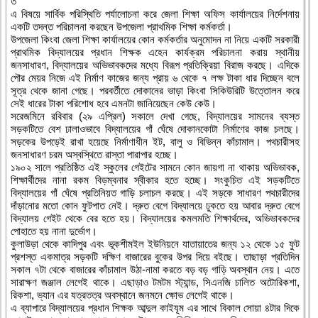
ত
এ বিষয়ে সার্বিক পরিস্থিতি পর্যালোচনা করে জেলা শিক্ষা অফিস কার্যালয়ের নির্দেশনায়
একটি তদন্ত পরিচালনা করছেন উপজেলা প্রাথমিক শিক্ষা কর্মকর্তা।
উপজেলা কিংবা জেলা শিক্ষা কার্যালয়ের কোন কর্মকর্তার অনুমোদন না নিয়ে একটি সরকারী
প্রাথমিক বিদ্যালয়ের প্রধান শিক্ষক এহেন কার্যক্রম পরিচালনা করায় স্থানীয়
জনসাধারণ, বিদ্যালয়ের অভিভাবকদের মধ্যে বিরূপ প্রতিক্রিয়া বিরাজ করছে। এদিকে
পৌর মেয়র নিজে এই নির্মাণ কাজের জন্য প্রায় ৬ থেকে ৭ লক্ষ টাকা ধার দিচ্ছেন বলে
সূত্র থেকে জানা গেছে। পরবর্তীতে দোকানের ভাড়া কিংবা সিকিউরিটি উত্তোলন করে
সেই ধারের টাকা পরিশোধ হবে এমনটা জানিয়েছেন কেউ কেউ।
সরেজমিনে রবিবার (২৯ এপ্রিল) সকালে দেখা গেছে, বিদ্যালয়ের সামনের ব্যস্ত
সড়কটিতে বেশ ঢালাওভাবে বিদ্যালয়ের গাঁ ঘেঁষে দোকানকোটা নির্মাণের কাজ চলছে।
সড়কের উপড়েই রাখা হয়েছে নির্মাণাধীন ইট, বালু ও বিভিন্ন কাঁচামাল। পথচারীসহ
জনসাধারণ চরম অস্বস্থিতে রাস্তা পারাপার হচ্ছে।
১৯০২ সালে প্রতিষ্ঠিত এই স্কুলের গেইটের সামনে কোন জায়গা না থাকায় অভিভাবক,
শিক্ষার্থীদের নানা রকম বিড়ম্বনার স্বীকার হতে হচ্ছে। সংকুচিত এই সড়কটিতে
বিদ্যালয়ের গাঁ ঘেঁষে প্রতিনিয়ত গাড়ি চলাচল করছে। এই সড়কে সাধারণ পথচারীদের
দাঁড়ানোর মতো কোন ফুটপাত নেই। দ্রুত বেগে বিদ্যালয়ে ঢুকতে হয় আবার দ্রুত বেগে
বিদ্যালয় গেইট থেকে বের হতে হয়। বিদ্যালয়ের কমলমতি শিক্ষার্থদের, অভিভাবকদের
পোহাতে হয় নানা দুর্ভোগ।
কুলাউড়া থেকে কাদিপুর এবং ভূকশীমইল ইউনিয়নে যাতায়াতের জন্য ১২ থেকে ১৫ ফুট
প্রশস্ত একমাত্র সড়কটি দক্ষিণ বাজারের বুকের উপর দিয়ে বইছে। তাছাড়া প্রতিদিন
সকাল ৭টা থেকে বাজারের কাঁচামাল উঠা-নামা করতে বড় বড় গাড়ি অবস্থান নেয়। এতে
সারাক্ষণ জঞ্জাল লেগেই থাকে। এছাড়াও টমটম স্ট্যান্ড, সিএনজি চালিত অটোরিকশা,
রিকশা, ভ্যান এর যত্রতত্র অবস্থানে জনমনে ক্ষোভ লেগেই থাকে।
এ ব্যাপারে বিদ্যালয়ের প্রধান শিক্ষক আব্দুল কাইযূম এর সাথে বিকাল সোয়া ৪টার দিকে