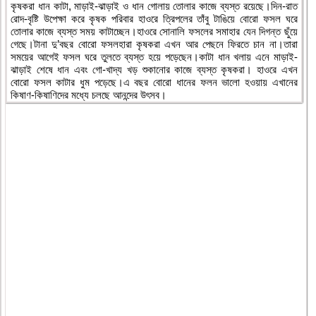
কৃষকরা ধান কাটা, মাড়াই-ঝাড়াই ও ধান গোলায় তোলার কাজে ব্যস্ত রয়েছে।দিন-রাত
রোদ-বৃষ্টি উপেক্ষা করে কৃষক পরিবার হাওরে ত্রিপলের তাঁবু টাঙিয়ে বোরো ফসল ঘরে
তোলার কাজে ব্যস্ত সময় কাটাচ্ছেন।হাওরে সোনালি ফসলের সমাহার যেন দিগন্ত ছুঁয়ে
গেছে।টানা দু’বছর বোরো ফসলহারা কৃষকরা এখন আর পেছনে ফিরতে চান না।তারা
সময়ের আগেই ফসল ঘরে তুলতে ব্যস্ত হয়ে পড়েছেন।কাটা ধান খলায় এনে মাড়াই-
ঝাড়াই শেষে ধান এবং গো-খাদ্য খড় শুকানোর কাজে ব্যস্ত কৃষকরা। হাওরে এখন
বোরো ফসল কাটার ধুম পড়েছে।এ বছর বোরো ধানের ফলন ভালো হওয়ায় এখানের
কিষাণ-কিষাণিদের মধ্যে চলছে আনন্দের উৎসব।