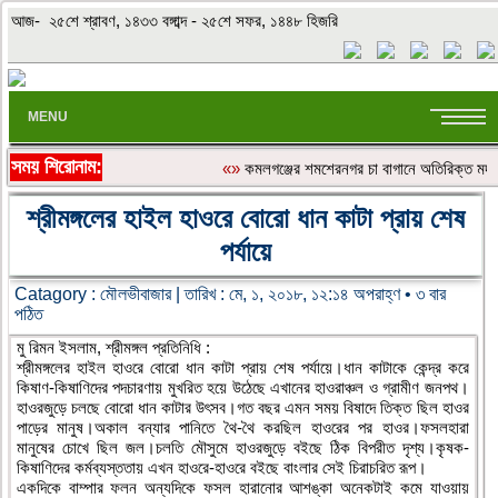
আজ- ২৫শে শ্রাবণ, ১৪৩৩ বঙ্গাব্দ - ২৫শে সফর, ১৪৪৮ হিজরি
MENU
সময় শিরোনাম:
«»
কমলগঞ্জের শমশেরনগর চা বাগানে অতিরিক্ত মদপানে
শ্রীমঙ্গলের হাইল হাওরে বোরো ধান কাটা প্রায় শেষ
পর্যায়ে
Catagory :
মৌলভীবাজার
| তারিখ : মে, ১, ২০১৮, ১২:১৪ অপরাহ্ণ • ৩ বার
পঠিত
মু রিমন ইসলাম, শ্রীমঙ্গল প্রতিনিধি :
শ্রীমঙ্গলের হাইল হাওরে বোরো ধান কাটা প্রায় শেষ পর্যায়ে।ধান কাটাকে কেন্দ্র করে
কিষাণ-কিষাণিদের পদচারণায় মুখরিত হয়ে উঠেছে এখানের হাওরাঞ্চল ও গ্রামীণ জনপথ।
হাওরজুড়ে চলছে বোরো ধান কাটার উৎসব।গত বছর এমন সময় বিষাদে তিক্ত ছিল হাওর
পাড়ের মানুষ।অকাল বন্যার পানিতে থৈ-থৈ করছিল হাওরের পর হাওর।ফসলহারা
মানুষের চোখে ছিল জল।চলতি মৌসুমে হাওরজুড়ে বইছে ঠিক বিপরীত দৃশ্য।কৃষক-
কিষাণিদের কর্মব্যস্ততায় এখন হাওরে-হাওরে বইছে বাংলার সেই চিরাচরিত রূপ।
একদিকে বাম্পার ফলন অন্যদিকে ফসল হারানোর আশঙ্কা অনেকটাই কমে যাওয়ায়