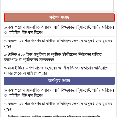
সর্বশেষ সংবাদ
»
কমলগঞ্জে বন্যাকবলিত এলাকায় পানি বিশুদ্ধকরণ ট্যাবলেট, পানির জারিকেন
ও হাইজিন কীট বক্স বিতরণ
»
কমলগঞ্জের শমশেরনগর চা বাগানে অতিরিক্ত মদপানে অসুস্থ হয়ে যুবকের
মৃত্যু
»
দৈনিক ৫০০ টাকা মজুরিসহ চা শ্রমিক ইউনিয়নের নির্বাচনের দাবিতে
কমলগঞ্জে চা-শ্রমিকদের মানববন্ধন
»
এআই দিয়ে এমপি নাসের রহমানের অশ্লীল ভিডিও ছড়ানোর অভিযোগে
সাভার থেকে আসামি গ্রেপ্তার
জনপ্রিয় সংবাদ
»
বগুড়া আদমদীঘি ১শ পিস ট্যাপেন্টাডলসহ একজন গ্রেফতার
»
বগুড়া আদমদীঘি’র ছাতিয়ানগ্রামে সাংসদ মহিত তালুকদার-কে সংবর্ধনা
»
কমলগঞ্জে বন্যাকবলিত এলাকায় পানি বিশুদ্ধকরণ ট্যাবলেট, পানির জারিকেন
প্রদান
ও হাইজিন কীট বক্স বিতরণ
»
কমলগঞ্জে এমপি হাজী মুজিবকে নাগরিক সংবর্ধনা
»
কমলগঞ্জের শমশেরনগর চা বাগানে অতিরিক্ত মদপানে অসুস্থ হয়ে যুবকের
মৃত্যু
»
আন্তর্জাতিক আদিবাসী দিবস ২০২৬: বাংলাদেশের আদিবাসীদের দূর্গম