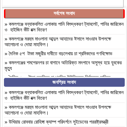
সর্বশেষ সংবাদ
»
কমলগঞ্জে বন্যাকবলিত এলাকায় পানি বিশুদ্ধকরণ ট্যাবলেট, পানির জারিকেন
ও হাইজিন কীট বক্স বিতরণ
»
কমলগঞ্জে মরহুম মাওলানা আব্দুল আহাদের ঈসালে সাওয়াব উপলক্ষে
আলোচনা ও দোয়া মাহফিল।
»
দৈনিক ৫শ টাকা মজুরীর দাবীতে বড়লেখায় চা শ্রমিকদের গণবিক্ষোভ
»
কমলগঞ্জের শমশেরনগর চা বাগানে অতিরিক্ত মদপানে অসুস্থ হয়ে যুবকের
মৃত্যু
»
দৈনিক ৫০০ টাকা মজুরিসহ চা শ্রমিক ইউনিয়নের নির্বাচনের দাবিতে
জনপ্রিয় সংবাদ
কমলগঞ্জে চা-শ্রমিকদের মানববন্ধন
»
এআই দিয়ে এমপি নাসের রহমানের অশ্লীল ভিডিও ছড়ানোর অভিযোগে
»
কমলগঞ্জে বন্যাকবলিত এলাকায় পানি বিশুদ্ধকরণ ট্যাবলেট, পানির জারিকেন
সাভার থেকে আসামি গ্রেপ্তার
ও হাইজিন কীট বক্স বিতরণ
»
বগুড়া আদমদীঘি ১শ পিস ট্যাপেন্টাডলসহ একজন গ্রেফতার
»
কমলগঞ্জে মরহুম মাওলানা আব্দুল আহাদের ঈসালে সাওয়াব উপলক্ষে
আলোচনা ও দোয়া মাহফিল।
»
বগুড়া আদমদীঘি’র ছাতিয়ানগ্রামে সাংসদ মহিত তালুকদার-কে সংবর্ধনা
প্রদান
»
উখিয়ায় রোববার রোহিঙ্গা ক্যাম্প পরিদর্শনে সুইডেনের পররাষ্ট্রমন্ত্রী