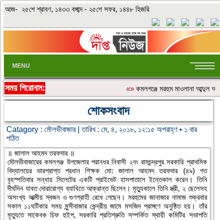
আজ- ২৫শে শ্রাবণ, ১৪৩৩ বঙ্গাব্দ - ২৫শে সফর, ১৪৪৮ হিজরি
MENU
সময় শিরোনাম:
«»
কমলগঞ্জে মরহুম মাওলানা আব্দুল আ
শোকসংবাদ
Catagory :
মৌলভীবাজার
| তারিখ : মে, ৪, ২০১৮, ১২:১৫ অপরাহ্ণ • ১ বার
পঠিত
॥ জালাল আহমদ তরফদার ॥
মৌলভীবাজারের কমলগঞ্জ উপজেলার পরানধর নিবাসী ২নং রামচন্দ্রপুর সরকারি প্রাথমিক
বিদ্যালয়ের ভারপ্রাপ্ত প্রধান শিক্ষক মো: জালাল আহমদ তরফদার (৪৯) গত
বৃহস্পতিবার সন্ধায় সিলেটের একটি প্রাইভেট হাসপাতালে ইন্তেকাল করেন। তিনি
দীর্ঘদিন যাবত দোরারোগ্য ব্যাধিতে আক্রান্ত ছিলেন। মৃত্যুকালে তিনি স্ত্রী, ২ ছেলেসহ
অসংখ্য আত্মীয় স্বজন ও গুণগ্রাহী রেখে গেছেন। মরহুমের জানাজার নামাজ শুক্রবার
সকাল ১১ঘটিকার সময় মুন্সীবাজার কেন্দ্রীয় জামে মসজিদ প্রাঙ্গণে অনুষ্ঠিত হয়। তাঁর
মৃত্যুতে সাকেবক চিফ হুইপ, সরকারি প্রতিশ্রুতি সম্পর্কিত স্থায়ী কমিটির সভাপতি