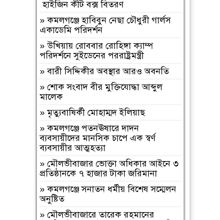
বিদায়।
হাইজিন কীট বক্স বিতরণ
»
সিলেট রেঞ্জের শ্রেষ্ঠ অফিসার ইনচার্জ
»
কমলগঞ্জে হাবিবুন নেছা চৌধুরী গার্লস
নির্বাচিত হলেন মৌলভীবাজার মডেল
একাডেমি পরিদর্শন
থানার অফিসার ইনচার্জ সাইফুল।
»
উখিয়ায় রোববার রোহিঙ্গা ক্যাম্প
»
বাংলাদেশ হরিজন ঐক্য পরিষদের ৭
পরিদর্শনে সুইডেনের পররাষ্ট্রমন্ত্রী
দফা দাবি বাস্তবায়নের দাবীতে মানবন্ধন ও
»
বারী সিদ্দিকীর অবস্থার আরও অবনতি
স্বারকলিপি প্রদান
»
শোক সংবাদ বীর মুক্তিযোদ্ধা আব্দুল
»
নওগাঁ মান্দায় শিক্ষার্থীদের বিক্ষোভে
মালেক
অবরুদ্ধ প্রধান শিক্ষক, মোটরসাইকেলে
আগুন
»
মৃত্যুবাষির্কী মোহাম্মদ ইলিয়াছ
»
হযরত শাহ আজম (রহ.) দরগাহ্
»
কমলগঞ্জে পতনঊষারে দাদন
ফাউন্ডেশনের উদ্যোগে ৫ম ধাপে সফাত
ব্যবসায়ীদের মানসিক চাপে এক স্বর্ণ
আলী সিনিয়র ফাজিল ডিগ্রি মাদ্রাসায়
ব্যবসায়ীর আত্মহত্যা
বৃক্ষরোপণ কর্মসূচি সম্পন্ন
»
মৌলভীবাজার ভোক্তা অধিকার আইনে ৩
»
নওগাঁ পত্নীতলা ব্যাটালিয়নের অভিযানে,
প্রতিষ্ঠানকে ৭ হাজার টাকা জরিমানা
কষ্টি পাথরের বিষ্ণু মূর্তি উদ্ধার
»
কমলগঞ্জে সনাতন ধর্মীয় বিশেষ সম্মেলন
»
চট্টগ্রাম নাগরিক ফোরামের
অনুষ্টিত
প্রতিষ্ঠাবার্ষিকীতে ব‍্যারিস্টার মনোয়ার-
চট্টগ্রামের পরিকল্পিত উন্নয়নে নাগরিক
»
মৌলভীবাজারে তারেক রহমানের