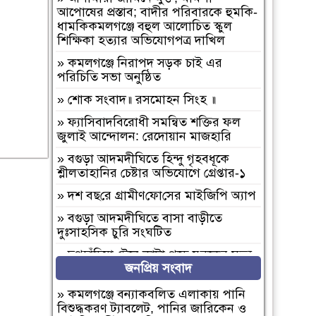
আপোষের প্রস্তাব; বাদীর পরিবারকে হুমকি-
ধামকিকমলগঞ্জে বহুল আলোচিত স্কুল
শিক্ষিকা হত্যার অভিযোগপত্র দাখিল
»
কমলগঞ্জে নিরাপদ সড়ক চাই এর
পরিচিতি সভা অনুষ্ঠিত
»
শোক সংবাদ॥ রসমোহন সিংহ ॥
»
ফ্যাসিবাদবিরোধী সমন্বিত শক্তির ফল
জুলাই আন্দোলন: রেদোয়ান মাজহারি
»
বগুড়া আদমদীঘিতে হিন্দু গৃহবধূকে
শ্লীলতাহানির চেষ্টার অভিযোগে গ্রেপ্তার-১
»
দশ বছ‌রে গ্রামীণ‌ফো‌সের মাইজিপি অ্যাপ
»
বগুড়া আদমদীঘিতে বাসা বাড়ীতে
দুঃসাহসিক চুরি সংঘটিত
»
দুপচাঁচিয়া ট্রেনে কাটা পড়ে যুবকের মৃত্যু
জনপ্রিয় সংবাদ
»
চারপাশে সবকিছু আগের মতোই আছে,
শুধু তোমরাই নেই”—উলুয়াইল মাদ্রাসায়
»
কমলগঞ্জে বন্যাকবলিত এলাকায় পানি
আলিম পরীক্ষার্থী ২০২৬ এর অশ্রুসিক্ত
বিশুদ্ধকরণ ট্যাবলেট, পানির জারিকেন ও