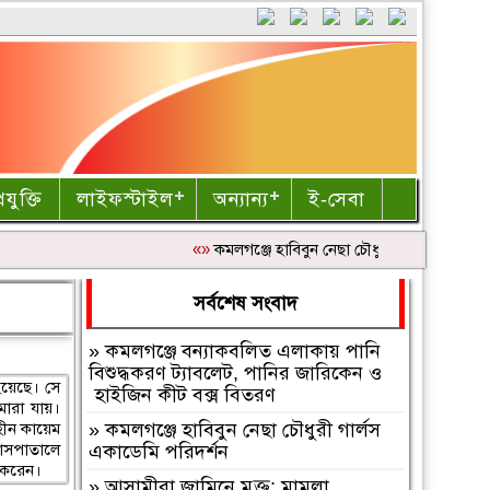
রযুক্তি
লাইফস্টাইল
অন্যান্য
ই-সেবা
«»
কমলগঞ্জে হাবিবুন নেছা চৌধুরী গার্লস একাডেমি 
সর্বশেষ সংবাদ
»
কমলগঞ্জে বন্যাকবলিত এলাকায় পানি
বিশুদ্ধকরণ ট্যাবলেট, পানির জারিকেন ও
হয়েছে। সে
হাইজিন কীট বক্স বিতরণ
মারা যায়।
যহীন কায়েম
»
কমলগঞ্জে হাবিবুন নেছা চৌধুরী গার্লস
হাসপাতালে
একাডেমি পরিদর্শন
ত করেন।
»
আসামীরা জামিনে মুক্ত; মামলা