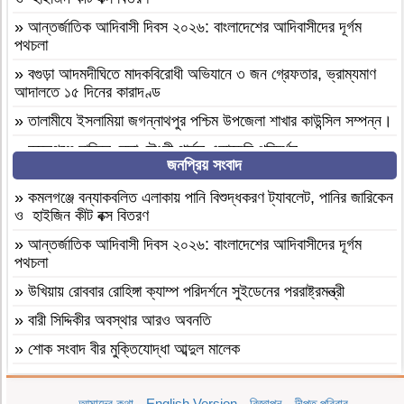
»
আন্তর্জাতিক আদিবাসী দিবস ২০২৬: বাংলাদেশের আদিবাসীদের দূর্গম
পথচলা
»
বগুড়া আদমদীঘিতে মাদকবিরোধী অভিযানে ৩ জন গ্রেফতার, ভ্রাম্যমাণ
আদালতে ১৫ দিনের কারাদণ্ড
»
‎তালামীযে ইসলামিয়া জগন্নাথপুর পশ্চিম উপজেলা শাখার কাউন্সিল সম্পন্ন।
»
কমলগঞ্জে হাবিবুন নেছা চৌধুরী গার্লস একাডেমি পরিদর্শন
জনপ্রিয় সংবাদ
»
আসামীরা জামিনে মুক্ত; মামলা আপোষের প্রস্তাব; বাদীর পরিবারকে হুমকি-
ধামকিকমলগঞ্জে বহুল আলোচিত স্কুল শিক্ষিকা হত্যার অভিযোগপত্র দাখিল
»
কমলগঞ্জে বন্যাকবলিত এলাকায় পানি বিশুদ্ধকরণ ট্যাবলেট, পানির জারিকেন
ও হাইজিন কীট বক্স বিতরণ
»
কমলগঞ্জে নিরাপদ সড়ক চাই এর পরিচিতি সভা অনুষ্ঠিত
»
আন্তর্জাতিক আদিবাসী দিবস ২০২৬: বাংলাদেশের আদিবাসীদের দূর্গম
»
শোক সংবাদ॥ রসমোহন সিংহ ॥
পথচলা
»
ফ্যাসিবাদবিরোধী সমন্বিত শক্তির ফল জুলাই আন্দোলন: রেদোয়ান মাজহারি
»
উখিয়ায় রোববার রোহিঙ্গা ক্যাম্প পরিদর্শনে সুইডেনের পররাষ্ট্রমন্ত্রী
»
বগুড়া আদমদীঘিতে হিন্দু গৃহবধূকে শ্লীলতাহানির চেষ্টার অভিযোগে
»
বারী সিদ্দিকীর অবস্থার আরও অবনতি
গ্রেপ্তার-১
»
শোক সংবাদ বীর মুক্তিযোদ্ধা আব্দুল মালেক
»
দশ বছ‌রে গ্রামীণ‌ফো‌সের মাইজিপি অ্যাপ
»
মৃত্যুবাষির্কী মোহাম্মদ ইলিয়াছ
»
বগুড়া আদমদীঘিতে বাসা বাড়ীতে দুঃসাহসিক চুরি সংঘটিত
আমাদের কথা
English Version
বিজ্ঞাপন
দীপ্ত পরিবার