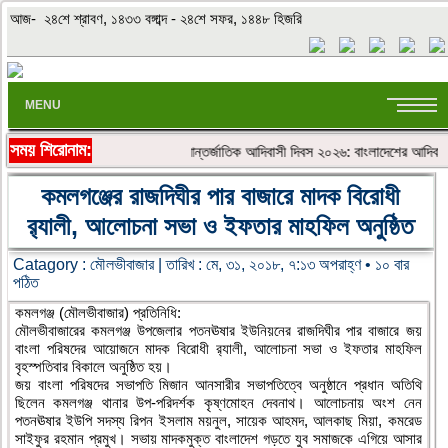
আজ- ২৪শে শ্রাবণ, ১৪৩৩ বঙ্গাব্দ - ২৪শে সফর, ১৪৪৮ হিজরি
MENU
সময় শিরোনাম:
«»
আন্তর্জাতিক আদিবাসী দিবস ২০২৬: বাংলাদেশের আদিবাসীদ
কমলগঞ্জের রাজদিঘীর পার বাজারে মাদক বিরোধী
র‌্যালী, আলোচনা সভা ও ইফতার মাহফিল অনুষ্ঠিত
Catagory :
মৌলভীবাজার
| তারিখ : মে, ৩১, ২০১৮, ৭:১৩ অপরাহ্ণ • ১০ বার
পঠিত
কমলগঞ্জ (মৌলভীবাজার) প্রতিনিধি:
মৌলভীবাজারের কমলগঞ্জ উপজেলার পতনঊষার ইউনিয়নের রাজদিঘীর পার বাজারে জয়
বাংলা পরিষদের আয়োজনে মাদক বিরোধী র‌্যালী, আলোচনা সভা ও ইফতার মাহফিল
বৃহস্পতিবার বিকালে অনুষ্ঠিত হয়।
জয় বাংলা পরিষদের সভাপতি মিজান আনসারীর সভাপতিত্বে অনুষ্ঠানে প্রধান অতিথি
ছিলেন কমলগঞ্জ থানার উপ-পরিদর্শক কৃষ্ণমোহন দেবনাথ। আলোচনায় অংশ নেন
পতনঊষার ইউপি সদস্য রিপন ইসলাম ময়নুল, সায়েক আহমদ, আলকাছ মিয়া, কমরেড
সাইফুর রহমান প্রমুখ। সভায় মাদকমুক্ত বাংলাদেশ গড়তে যুব সমাজকে এগিয়ে আসার