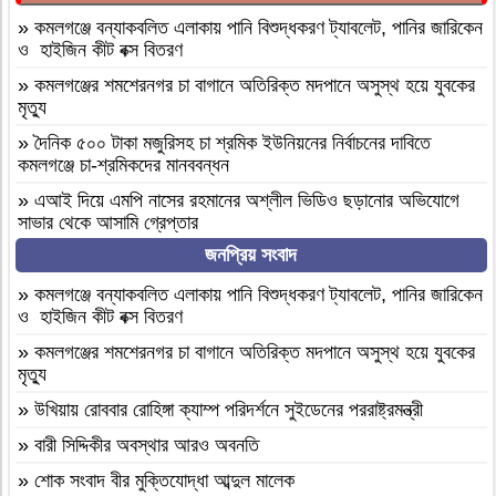
»
কমলগঞ্জে বন্যাকবলিত এলাকায় পানি বিশুদ্ধকরণ ট্যাবলেট, পানির জারিকেন
ও হাইজিন কীট বক্স বিতরণ
»
কমলগঞ্জের শমশেরনগর চা বাগানে অতিরিক্ত মদপানে অসুস্থ হয়ে যুবকের
মৃত্যু
»
দৈনিক ৫০০ টাকা মজুরিসহ চা শ্রমিক ইউনিয়নের নির্বাচনের দাবিতে
কমলগঞ্জে চা-শ্রমিকদের মানববন্ধন
»
এআই দিয়ে এমপি নাসের রহমানের অশ্লীল ভিডিও ছড়ানোর অভিযোগে
সাভার থেকে আসামি গ্রেপ্তার
জনপ্রিয় সংবাদ
»
বগুড়া আদমদীঘি ১শ পিস ট্যাপেন্টাডলসহ একজন গ্রেফতার
»
বগুড়া আদমদীঘি’র ছাতিয়ানগ্রামে সাংসদ মহিত তালুকদার-কে সংবর্ধনা
»
কমলগঞ্জে বন্যাকবলিত এলাকায় পানি বিশুদ্ধকরণ ট্যাবলেট, পানির জারিকেন
প্রদান
ও হাইজিন কীট বক্স বিতরণ
»
কমলগঞ্জে এমপি হাজী মুজিবকে নাগরিক সংবর্ধনা
»
কমলগঞ্জের শমশেরনগর চা বাগানে অতিরিক্ত মদপানে অসুস্থ হয়ে যুবকের
মৃত্যু
»
আন্তর্জাতিক আদিবাসী দিবস ২০২৬: বাংলাদেশের আদিবাসীদের দূর্গম
পথচলা
»
উখিয়ায় রোববার রোহিঙ্গা ক্যাম্প পরিদর্শনে সুইডেনের পররাষ্ট্রমন্ত্রী
»
বগুড়া আদমদীঘিতে মাদকবিরোধী অভিযানে ৩ জন গ্রেফতার, ভ্রাম্যমাণ
»
বারী সিদ্দিকীর অবস্থার আরও অবনতি
আদালতে ১৫ দিনের কারাদণ্ড
»
শোক সংবাদ বীর মুক্তিযোদ্ধা আব্দুল মালেক