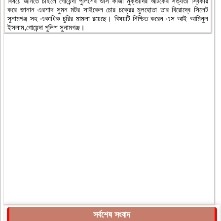
বিষয়ে জানতে চাইলে গোয়েন্দা পুলিশের ওসি কাজী মুক্তাদির আটকের সত্যতা স্বিকার
করে জানান এরশাদ সুমন মটর সাইকেল চোর চক্রের মুলহোতা তার বিরোদ্বে সিলেট
সুনামগঞ্জ সহ একাধিক চুরির মামলা রয়েছে। বিষয়টি নিশ্চিত করেন এস আই আমিনুল
ইসলাম,গোয়েন্দা পুলিশ সুনামগঞ্জ।
সর্বশেষ সংবাদ