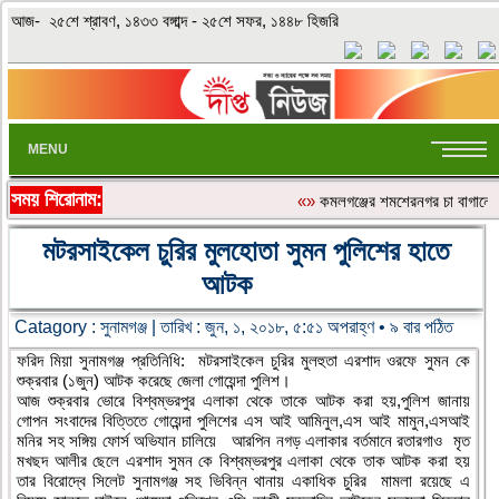
আজ- ২৫শে শ্রাবণ, ১৪৩৩ বঙ্গাব্দ - ২৫শে সফর, ১৪৪৮ হিজরি
MENU
সময় শিরোনাম:
«»
কমলগঞ্জের শমশেরনগর চা বাগানে অত
মটরসাইকেল চুরির মুলহোতা সুমন পুলিশের হাতে
আটক
Catagory :
সুনামগঞ্জ
| তারিখ : জুন, ১, ২০১৮, ৫:৫১ অপরাহ্ণ • ৯ বার পঠিত
ফরিদ মিয়া সুনামগঞ্জ প্রতিনিধি: মটরসাইকেল চুরির মুলহুতা এরশাদ ওরফে সুমন কে
শুক্রবার (১জুন) আটক করেছে জেলা গোয়েন্দা পুলিশ।
আজ শুক্রবার ভোরে বিশ্বম্ভরপুর এলাকা থেকে তাকে আটক করা হয়,পুলিশ জানায়
গোপন সংবাদের বিত্তিতে গোয়েন্দা পুলিশের এস আই আমিনুল,এস আই মামুন,এসআই
মনির সহ সঙ্গিয় ফোর্স অভিযান চালিয়ে আরপিন নগড় এলাকার বর্তমানে রতারগাও মৃত
মখছদ আলীর ছেলে এরশাদ সুমন কে বিশ্বম্ভরপুর এলাকা থেকে তাক আটক করা হয়
তার বিরোদ্বে সিলেট সুনামগঞ্জ সহ ভিবিন্ন থানায় একাধিক চুরির মামলা রয়েছে এ