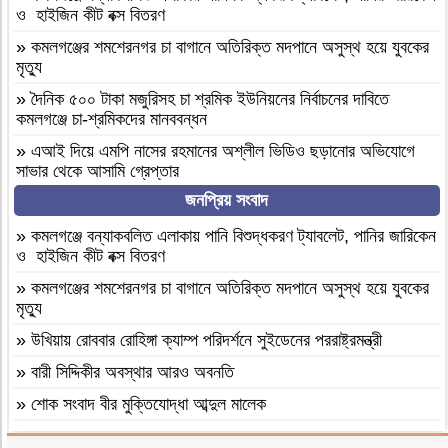
ও হাইজিন কীট বক্স বিতরণ
»
কমলগঞ্জের শমশেরনগর চা বাগানে অতিরিক্ত মদপানে অসুস্থ হয়ে যুবকের
মৃত্যু
»
দৈনিক ৫০০ টাকা মজুরিসহ চা শ্রমিক ইউনিয়নের নির্বাচনের দাবিতে
কমলগঞ্জে চা-শ্রমিকদের মানববন্ধন
»
এআই দিয়ে এমপি নাসের রহমানের অশ্লীল ভিডিও ছড়ানোর অভিযোগে
সাভার থেকে আসামি গ্রেপ্তার
জনপ্রিয় সংবাদ
»
বগুড়া আদমদীঘি ১শ পিস ট্যাপেন্টাডলসহ একজন গ্রেফতার
»
বগুড়া আদমদীঘি’র ছাতিয়ানগ্রামে সাংসদ মহিত তালুকদার-কে সংবর্ধনা
»
কমলগঞ্জে বন্যাকবলিত এলাকায় পানি বিশুদ্ধকরণ ট্যাবলেট, পানির জারিকেন
প্রদান
ও হাইজিন কীট বক্স বিতরণ
»
কমলগঞ্জে এমপি হাজী মুজিবকে নাগরিক সংবর্ধনা
»
কমলগঞ্জের শমশেরনগর চা বাগানে অতিরিক্ত মদপানে অসুস্থ হয়ে যুবকের
মৃত্যু
»
আন্তর্জাতিক আদিবাসী দিবস ২০২৬: বাংলাদেশের আদিবাসীদের দূর্গম
পথচলা
»
উখিয়ায় রোববার রোহিঙ্গা ক্যাম্প পরিদর্শনে সুইডেনের পররাষ্ট্রমন্ত্রী
»
বগুড়া আদমদীঘিতে মাদকবিরোধী অভিযানে ৩ জন গ্রেফতার, ভ্রাম্যমাণ
»
বারী সিদ্দিকীর অবস্থার আরও অবনতি
আদালতে ১৫ দিনের কারাদণ্ড
»
শোক সংবাদ বীর মুক্তিযোদ্ধা আব্দুল মালেক
»
‎তালামীযে ইসলামিয়া জগন্নাথপুর পশ্চিম উপজেলা শাখার কাউন্সিল সম্পন্ন।
»
মৃত্যুবাষির্কী মোহাম্মদ ইলিয়াছ