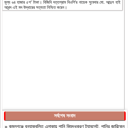
মূল্য ৬৪ হাজার ৫শ’ টাকা। বিজিবি দত্তগ্রাম বিওপি’র নায়েক সুবেদার মো. আব্দুল হাই
আখন্দ এই মদ উদ্ধারের সত্যতা নিশ্চিত করেন।
সর্বশেষ সংবাদ
»
কমলগঞ্জে বন্যাকবলিত এলাকায় পানি বিশুদ্ধকরণ ট্যাবলেট, পানির জারিকেন