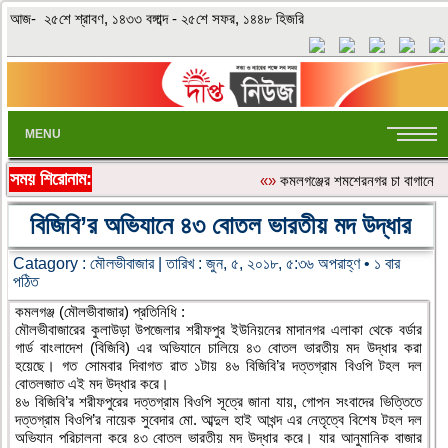
আজ- ২৫শে শ্রাবণ, ১৪৩৩ বঙ্গাব্দ - ২৫শে সফর, ১৪৪৮ হিজরি
MENU
সময় শিরোনাম:
«»
কমলগঞ্জের শমশেরনগর চা বাগানে অতির
বিজিবি’র অভিযানে ৪৩ বোতল ভারতীয় মদ উদ্ধার
Catagory :
মৌলভীবাজার
| তারিখ : জুন, ৫, ২০১৮, ৫:৩৬ অপরাহ্ণ • ১ বার
পঠিত
কমলগঞ্জ (মৌলভীবাজার) প্রতিনিধি :
মৌলভীবাজারের কুলাউড়া উপজেলার শরীফপুর ইউনিয়নের মাদানগর এলাকা থেকে বর্ডার
গার্ড বাংলাদেশ (বিজিবি) এর অভিযানে চালিয়ে ৪৩ বোতল ভারতীয় মদ উদ্ধার করা
হয়েছে। গত সোমবার দিবাগত রাত ১টায় ৪৬ বিজিবি’র দত্তগ্রাম বিওপি টহল দল
বোতলজাত এই মদ উদ্ধার করে।
৪৬ বিজিবি’র শরীফপুরের দত্তগ্রাম বিওপি সূত্রে জানা যায়, গোপন সংবাদের ভিত্তিতে
দত্তগ্রাম বিওপি’র নায়েক সুবেদার মো. আব্দুল হাই আখন্দ এর নেতৃত্বে বিশেষ টহল দল
অভিযান পরিচালনা করে ৪৩ বোতল ভারতীয় মদ উদ্ধার করে। যার আনুমানিক বাজার