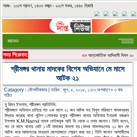
আজ- ২৩শে শ্রাবণ, ১৪৩৩ বঙ্গাব্দ - ২৩শে সফর, ১৪৪৮ হিজরি
MENU
সময় শিরোনাম:
«»
আন্তর্জাতিক আদিবাসী দিবস ২০২৬:
শ্রীমঙ্গর থানায় মাদকের বিশেষ অভিযানে মে মাসে
আটক ২১
Catagory :
মৌলভীবাজার
| তারিখ : জুন, ৫, ২০১৮, ১:৫৩ অপরাহ্ণ • ৩ বার
পঠিত
মু রিমন ইসলাম, শ্রীমঙ্গল প্রতিনিধি:
শ্রীমঙ্গলে অভিযান চালিয়ে গত এক মাসে ২১ জন আটক সহ বিপুল পরিমাণে মাদকদ্রব্য
উদ্ধার করেছে থানা পুলিশ।সোমবার দুপুরে শ্রীমঙ্গল থানার অফিসার ইনচার্জ নজরুল
ইসলাম K.M.Nazrul নামক ফেইজবুক আই ডি থেকে এ তথ্য জানান। তিনি বলেন,
গত মে মাসে থানায় মোট ১৭টি মাদকের মামলা হয়।মাদক মামলাগুলোয় ২১ জন কে
আটক করে আদালতের মাধ্যমে জেলহাজতে প্রেরণ করা হয়। তিনি জানান আসামীদের