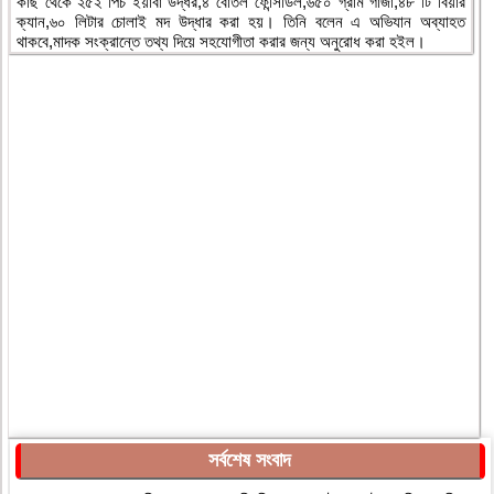
কাছ থেকে ২৫২ পিচ ইয়াবা উদ্ধর,৪ বোতল ফেন্সিডিল,৬৫০ গ্রাম গাঁজা,৪৮ টি বিয়ার
ক্যান,৬০ লিটার চোলাই মদ উদ্ধার করা হয়। তিনি বলেন এ অভিযান অব্যাহত
থাকবে,মাদক সংক্রান্তে তথ্য দিয়ে সহযোগীতা করার জন্য অনুরোধ করা হইল।
সর্বশেষ সংবাদ