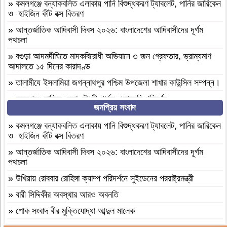
»
কমলগঞ্জে বন্যাকবলিত এলাকায় পানি বিশুদ্ধকরণ ট্যাবলেট, পানির জারিকেন
ও হাইজিন কীট বক্স বিতরণ
»
আন্তর্জাতিক আদিবাসী দিবস ২০২৬: বাংলাদেশের আদিবাসীদের দূর্গম
পথচলা
»
বগুড়া আদমদীঘিতে মাদকবিরোধী অভিযানে ৩ জন গ্রেফতার, ভ্রাম্যমাণ
আদালতে ১৫ দিনের কারাদণ্ড
»
‎তালামীযে ইসলামিয়া জগন্নাথপুর পশ্চিম উপজেলা শাখার কাউন্সিল সম্পন্ন।
»
কমলগঞ্জে হাবিবুন নেছা চৌধুরী গার্লস একাডেমি পরিদর্শন
জনপ্রিয় সংবাদ
»
আসামীরা জামিনে মুক্ত; মামলা আপোষের প্রস্তাব; বাদীর পরিবারকে হুমকি-
ধামকিকমলগঞ্জে বহুল আলোচিত স্কুল শিক্ষিকা হত্যার অভিযোগপত্র দাখিল
»
কমলগঞ্জে বন্যাকবলিত এলাকায় পানি বিশুদ্ধকরণ ট্যাবলেট, পানির জারিকেন
ও হাইজিন কীট বক্স বিতরণ
»
কমলগঞ্জে নিরাপদ সড়ক চাই এর পরিচিতি সভা অনুষ্ঠিত
»
আন্তর্জাতিক আদিবাসী দিবস ২০২৬: বাংলাদেশের আদিবাসীদের দূর্গম
»
শোক সংবাদ॥ রসমোহন সিংহ ॥
পথচলা
»
ফ্যাসিবাদবিরোধী সমন্বিত শক্তির ফল জুলাই আন্দোলন: রেদোয়ান মাজহারি
»
উখিয়ায় রোববার রোহিঙ্গা ক্যাম্প পরিদর্শনে সুইডেনের পররাষ্ট্রমন্ত্রী
»
বগুড়া আদমদীঘিতে হিন্দু গৃহবধূকে শ্লীলতাহানির চেষ্টার অভিযোগে
»
বারী সিদ্দিকীর অবস্থার আরও অবনতি
গ্রেপ্তার-১
»
শোক সংবাদ বীর মুক্তিযোদ্ধা আব্দুল মালেক
»
দশ বছ‌রে গ্রামীণ‌ফো‌সের মাইজিপি অ্যাপ
»
মৃত্যুবাষির্কী মোহাম্মদ ইলিয়াছ