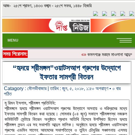
আজ- ২৫শে শ্রাবণ, ১৪৩৩ বঙ্গাব্দ - ২৫শে সফর, ১৪৪৮ হিজরি
MENU
সময় শিরোনাম:
«»
কমলগঞ্জে মরহুম মাওলানা আব্দুল
“হৃদয়ে শ্রীমঙ্গল”ওয়াটসআপ গ্রুপের উদ্যোগে
ইফতার সামগ্রী বিতরন
Catagory :
মৌলভীবাজার
| তারিখ : জুন, ৫, ২০১৮, ১:৫০ অপরাহ্ণ • ০ বার
পঠিত
মু রিমন ইসলাম, শ্রীমঙ্গল প্রতিনিধি:
শ্রীমঙ্গলে হৃদয়ে শ্রীমঙ্গল ওয়াটসআপ গ্রুপের উদ্যোগে অসহায় ও দরিদ্রদের মধ্যে
ইফতার সামগ্রী বিতরন করা হয়েছে। সোমবার (০৪ জুন) সকালে শ্রীমঙ্গলস্থ নজরুল
কমিউনিটি সেন্টারে বিতরন অনুষ্ঠানে প্রধান অতিথি হিসেবে উপস্থিত ছিলেন হৃদয়ে
শ্রীমঙ্গল লন্ডন এর সহ সভাপতি আব্দুল মালিক। অনুষ্ঠানে হৃদয়ে শ্রীমঙ্গল ওয়াটসআপ
গ্রুপের এডমিন সালেহ আহমদের সভাপতিত্বে ও তুহিন চৌধুরির সঞ্চালনায় এসময়