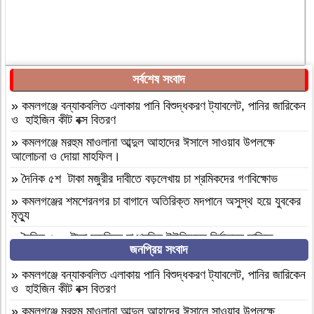
সর্বশেষ সংবাদ
»
কমলগঞ্জে বন্যাকবলিত এলাকায় পানি বিশুদ্ধকরণ ট্যাবলেট, পানির জারিকেন
ও হাইজিন কীট বক্স বিতরণ
»
কমলগঞ্জে মরহুম মাওলানা আব্দুল আহাদের ঈসালে সাওয়াব উপলক্ষে
আলোচনা ও দোয়া মাহফিল।
»
দৈনিক ৫শ টাকা মজুরীর দাবীতে বড়লেখায় চা শ্রমিকদের গণবিক্ষোভ
»
কমলগঞ্জের শমশেরনগর চা বাগানে অতিরিক্ত মদপানে অসুস্থ হয়ে যুবকের
মৃত্যু
»
দৈনিক ৫০০ টাকা মজুরিসহ চা শ্রমিক ইউনিয়নের নির্বাচনের দাবিতে
জনপ্রিয় সংবাদ
কমলগঞ্জে চা-শ্রমিকদের মানববন্ধন
»
এআই দিয়ে এমপি নাসের রহমানের অশ্লীল ভিডিও ছড়ানোর অভিযোগে
»
কমলগঞ্জে বন্যাকবলিত এলাকায় পানি বিশুদ্ধকরণ ট্যাবলেট, পানির জারিকেন
সাভার থেকে আসামি গ্রেপ্তার
ও হাইজিন কীট বক্স বিতরণ
»
বগুড়া আদমদীঘি ১শ পিস ট্যাপেন্টাডলসহ একজন গ্রেফতার
»
কমলগঞ্জে মরহুম মাওলানা আব্দুল আহাদের ঈসালে সাওয়াব উপলক্ষে