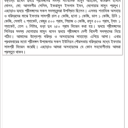
বক্তব্য রাখেন হৃদয়ে শ্রীমঙ্গলের সদস্য সাংবাদিক মামুন আহমেদ, কামরুল হাসান
দোলন, মো: আলমগীর সেলিম, ইকরামুল ইসলাম ইমন, দেলোয়ার মামুন প্রমুখ।
এছাড়াও হৃদয়ে শ্রীমঙ্গলের সকল সদস্যবৃন্দরা উপস্থিত ছিলেন। এসময় শতাধিক অসহায়
ও দরিদ্রদের মাঝে ইফতার সামগ্রী চাল ৫ কেজি, ছানা ১ কেজি, ডাল ১ কেজি, চিনি ১
কেজি, সেমাই ২ প্যাকেট, খেজুর ৫০০ গ্রাম, পিয়াজ ৩ কেজি, রসুন ৫০০ গ্রাম, ট্যাং ১
প্যাকেট, তেল ২ লিটার, গুড়া দুধ ২৫০ গ্রাম বিতরন করা হয়। হৃদয়ে শ্রীমঙ্গলের
সিনিয়র সদস্য দেলোয়ার মামুন বলেন হৃদয়ে শ্রীমঙ্গলে দেশী বিদেশী সদস্যদের নিয়ে
গঠিত। আমাদের উদ্যেশ্য দরিদ্র ও অসহায়দের সাহায্যে এগিয়ে আসা। এবার
প্রথমবারের মতো শ্রীমঙ্গল উপজেলার সকল ইউনিয়ন পৌরসভায় দরিদ্রদের মধ্যে ইফতার
সামগ্রী বিতরন করেছি। এছাড়াও আমরা অসহায়দের যে কোন সহযোগীতায় আমরা
প্রস্তুত থাকব।