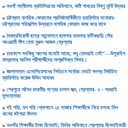
»
নওগাঁ পত্নীতলা ব্যাটালিয়নের অভিযানে, কষ্টি পাথরের বিষ্ণু মূর্তি উদ্ধার
»
চট্টগ্রাম নাগরিক ফোরামের প্রতিষ্ঠাবার্ষিকীতে ব‍্যারিস্টার মনোয়ার-
চট্টগ্রামের পরিকল্পিত উন্নয়নে নাগরিক ফোরাম কাজ করে যাবে
»
বৈষম্যবিরোধী ছাত্র আন্দোলনে হামলার মামলায় ফটিকছড়ি পৌর
আওয়ামী লীগ নেতা নুরুল আজম গ্রেপ্তার
»
চারপাশে সবকিছু আগের মতোই আছে, শুধু তোমরাই নেই”—উলুয়াইল
মাদ্রাসায় আলিম পরীক্ষার্থীদের অশ্রুসিক্ত বিদায়।
»
জালালাবাদ এসোসিয়েশনের নির্বাচনে সর্বোচ্চ ভোটে সদস্য নির্বাচিত
ব্যারিস্টার ফয়েজ উদ্দিন আহমদ
»
শেরপুরে অবৈধ ভারতীয় পণ্যের চালান জব্দ, গ্রেপ্তার- ৩ : অধরাই
মূলহোতারা
»
বই পড়ি, মন গড়ি শ্লোগানে ২৫ হাজার শিক্ষার্থীকে নিয়ে চলছে তিন
ধাপের বইপড়া উৎসব
»
নওগাঁয় শিক্ষার্থীর টাকা ছিনতাই; ডিবির অভিযানে গ্রেপ্তার ছিনতাইকারী