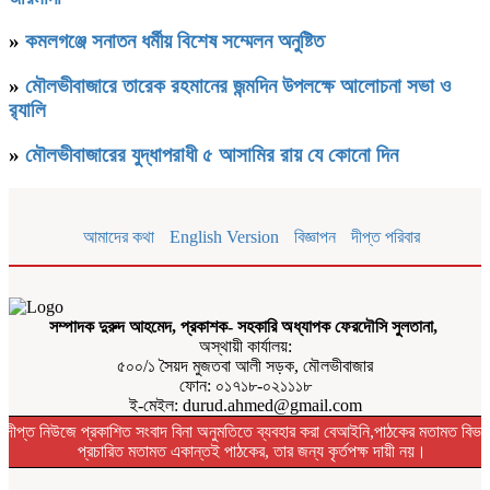
»
কমলগঞ্জে সনাতন ধর্মীয় বিশেষ সম্মেলন অনুষ্টিত
»
মৌলভীবাজারে তারেক রহমানের জন্মদিন উপলক্ষে আলোচনা সভা ও
র‌্যালি
»
মৌলভীবাজারের যুদ্ধাপরাধী ৫ আসামির রায় যে কোনো দিন
আমাদের কথা
English Version
বিজ্ঞাপন
দীপ্ত পরিবার
সম্পাদক দুরুদ আহমেদ, প্রকাশক- সহকারি অধ্যাপক ফেরদৌসি সুলতানা,
অস্থায়ী কার্যালয়:
৫০০/১ সৈয়দ মুজতবা আলী সড়ক, মৌলভীবাজার
ফোন: ০১৭১৮-০২১১১৮
ই-মেইল: durud.ahmed@gmail.com
দীপ্ত নিউজে প্রকাশিত সংবাদ বিনা অনুমতিতে ব্যবহার করা বেআইনি,পাঠকের মতামত বিভা
প্রচারিত মতামত একান্তই পাঠকের, তার জন্য কৃর্তপক্ষ দায়ী নয়।