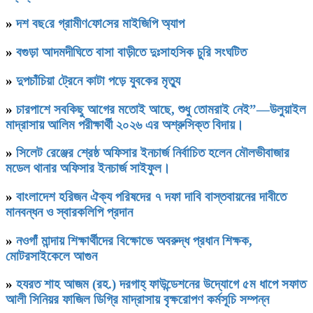
»
দশ বছ‌রে গ্রামীণ‌ফো‌সের মাইজিপি অ্যাপ
»
বগুড়া আদমদীঘিতে বাসা বাড়ীতে দুঃসাহসিক চুরি সংঘটিত
»
দুপচাঁচিয়া ট্রেনে কাটা পড়ে যুবকের মৃত্যু
»
চারপাশে সবকিছু আগের মতোই আছে, শুধু তোমরাই নেই”—উলুয়াইল
মাদ্রাসায় আলিম পরীক্ষার্থী ২০২৬ এর অশ্রুসিক্ত বিদায়।
»
সিলেট রেঞ্জের শ্রেষ্ঠ অফিসার ইনচার্জ নির্বাচিত হলেন মৌলভীবাজার
মডেল থানার অফিসার ইনচার্জ সাইফুল।
»
বাংলাদেশ হরিজন ঐক্য পরিষদের ৭ দফা দাবি বাস্তবায়নের দাবীতে
মানবন্ধন ও স্বারকলিপি প্রদান
»
নওগাঁ মান্দায় শিক্ষার্থীদের বিক্ষোভে অবরুদ্ধ প্রধান শিক্ষক,
মোটরসাইকেলে আগুন
»
হযরত শাহ আজম (রহ.) দরগাহ্ ফাউন্ডেশনের উদ্যোগে ৫ম ধাপে সফাত
আলী সিনিয়র ফাজিল ডিগ্রি মাদ্রাসায় বৃক্ষরোপণ কর্মসূচি সম্পন্ন