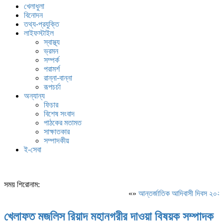
খেলাধুলা
বিনোদন
তথ্য-প্রযুক্তি
লাইফস্টাইল
স্বাস্থ্য
ভ্রমন
সম্পর্ক
পরামর্শ
রান্না-বান্না
রূপচর্চা
অন্যান্য
ফিচার
বিশেষ সংবাদ
পাঠকের মতামত
সাক্ষাতকার
সম্পাদকীয়
ই-সেবা
সময় শিরোনাম:
«»
আন্তর্জাতিক আদিবাসী দিবস ২০২৬: 
খেলাফত মজলিস রিয়াদ মহানগরীর দাওয়া বিষয়ক সম্পাদক