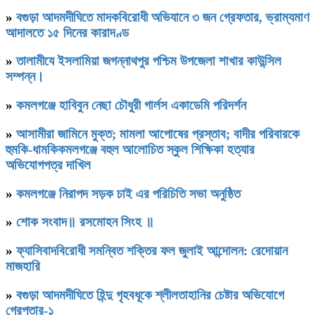
»
বগুড়া আদমদীঘিতে মাদকবিরোধী অভিযানে ৩ জন গ্রেফতার, ভ্রাম্যমাণ
আদালতে ১৫ দিনের কারাদণ্ড
»
‎তালামীযে ইসলামিয়া জগন্নাথপুর পশ্চিম উপজেলা শাখার কাউন্সিল
সম্পন্ন।
»
কমলগঞ্জে হাবিবুন নেছা চৌধুরী গার্লস একাডেমি পরিদর্শন
»
আসামীরা জামিনে মুক্ত; মামলা আপোষের প্রস্তাব; বাদীর পরিবারকে
হুমকি-ধামকিকমলগঞ্জে বহুল আলোচিত স্কুল শিক্ষিকা হত্যার
অভিযোগপত্র দাখিল
»
কমলগঞ্জে নিরাপদ সড়ক চাই এর পরিচিতি সভা অনুষ্ঠিত
»
শোক সংবাদ॥ রসমোহন সিংহ ॥
»
ফ্যাসিবাদবিরোধী সমন্বিত শক্তির ফল জুলাই আন্দোলন: রেদোয়ান
মাজহারি
»
বগুড়া আদমদীঘিতে হিন্দু গৃহবধূকে শ্লীলতাহানির চেষ্টার অভিযোগে
গ্রেপ্তার-১