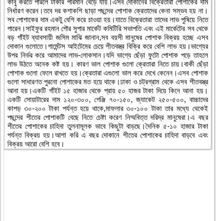
কাবু করতে পারলে টাকার পরিমান বেড়ে যায়।এসব দোকানের বিক্রেতারা পোশাকের দাম
নির্ধারণ করেন।তবে দর কশাকশি ছাড়া পছন্দের পোশাক ক্রেতাদের কেনা সম্ভব হয় না।
সব পোশাকের দাম একটু বেশি করে চাওয়া হয়।যাতে বিক্রেতারা তাদের লাভ পুষিয়ে নিতে
পারেন।সাইফুর রহমান পৌর সুপার মার্কেট কমিটিরি সভাপতি এবং এই মার্কেটের সব থেকে
বড় গাঁইট ব্যাবসায়ী জসিম মাঝি জানান,সব বয়সী মানুষের পোশাক বিক্রয় হচ্ছে এসব
দোকান গুলোতে।গার্মেন্টস আইটেমের চেয়ে শীতবস্ত্র বিক্রি করে বেশি লাভ হয়।ভাগ্যের
উপর নির্ভর করে আমাদের লাভ-লোকসান।যদি ভাগ্যে ছেঁড়া ফুটো পোশাক পড়ে তাহলে
লাভ উঠতে অনেক কষ্ট হয়। কারণ ভাল পোশাক গুলো ক্রেতারা নিতে চায়।বাকী ছেঁড়া
পোশাক গুলো ফেলে রাখতে হয়।ক্রেতারা এগুলো ভাল করে দেখে কেনেন।এসব পোশাক
গুলো সাধারণত পুরনো পোশাকের মত হয়ে থাকে।ঢাকা ও চট্রগ্রাম থেকে এসব শীতবস্ত্র
আনা হয়।একটি গাঁইট ১৫ হাজার থেকে প্রায় ৫০ হাজর টাকা দিয়ে কিনে আনা হয়।
একটি সোয়াটারের দাম ১২০-৩০০, গেঞ্জি ৭০-১৫০, জ্যাকেট ২৫০-৫০০, বাচ্চাদের
কাপড় ৩০-২০০ টাকা পর্যন্ত হয়ে থাকে,মাফলার ৩০-১০০ টাকা তার মধ্যে থেকেই
পছন্দের শীতের পোশাকটি বেছে নিতে চেষ্টা করেণ নিম্মবিত্ত দরিদ্র মানুষেরা।এ বছর
শীতের পোশাকের চাহিদা তুলনামূলক ভাবে কিছুটা বাড়ছে।দৈনিক ৫-১০ হাজার টাকা
পর্যন্ত বিক্রয় হয়।আশা করি এ বছর দোকানে শীতের পোশাকের চাহিদা বাড়বে এবং
বিক্রয় আরো বেশি হবে।