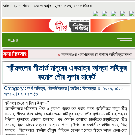
আজ- ২৫শে শ্রাবণ, ১৪৩৩ বঙ্গাব্দ - ২৫শে সফর, ১৪৪৮ হিজরি
MENU
সময় শিরোনাম:
«»
কমলগঞ্জের শমশেরনগর চা বাগানে অতিরিক্ত মদপানে অসু
শ্রীমঙ্গলের শীতার্ত মানুষের একমাত্র আস্তা সাইফুর
রহমান পৌর সুপার মাকের্ট
Catagory :
অর্থ-বানিজ্য
,
মৌলভীবাজার
| তারিখ : ডিসেম্বর, ৪, ২০১৭, ৬:২২
অপরাহ্ণ • ৯ বার পঠিত
শ্রীমঙ্গল থেকে মু রিমন ইসলাম”
মৌলভীবাজার শ্রীমঙ্গলে শীত ও কুয়াশা পড়তে শুরু করার সাথে প্রতিনিয়ত মানুষ ভীড়
জমাচ্ছে শীতের গরম কাপড় কেনার জন্য সাইফুর রহমান পৌর সুপার মাকের্ট সহ শহরের
বিভিন্ন পুটপাতের দোকান গুলোতে।
বড় দোকান গুলোতে উচ্চবিত্ত,মধ্যবিত্তরা ভীড়
জমাচ্ছে।নিন্ম আয়ের মানুষেরা রাস্তার পাশে ফুটপাত ও হকার্স দোকানীর কাছে ভিড়
জমাচ্ছে। বিশেষভাবে লক্ষনীয় মৌসুম ভিত্তিক দোকান গুলোতে শীতের কাপড় কেনা-বেচা