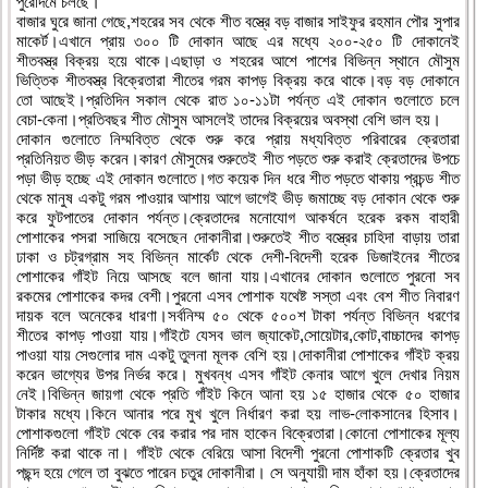
পুরোদমে চলছে।
বাজার ঘুরে জানা গেছে,শহরের সব থেকে শীত বস্ত্রে বড় বাজার সাইফুর রহমান পৌর সুপার
মাকের্ট।এখানে প্রায় ৩০০ টি দোকান আছে এর মধ্যে ২০০-২৫০ টি দোকানেই
শীতবস্ত্র বিক্রয় হয়ে থাকে।এছাড়া ও শহরের আশে পাশের বিভিন্ন স্থানে মৌসুম
ভিত্তিক শীতবস্ত্র বিক্রেতারা শীতের গরম কাপড় বিক্রয় করে থাকে।বড় বড় দোকানে
তো আছেই।প্রতিদিন সকাল থেকে রাত ১০-১১টা পর্যন্ত এই দোকান গুলোতে চলে
বেচা-কেনা।প্রতিবছর শীত মৌসুম আসলেই তাদের বিক্রয়ের অবস্থা বেশি ভাল হয়।
দোকান গুলোতে নিম্মবিত্ত থেকে শুরু করে প্রায় মধ্যবিত্ত পরিবারের ক্রেতারা
প্রতিনিয়ত ভীড় করেন।কারণ মৌসুমের শুরুতেই শীত পড়তে শুরু করাই ক্রেতাদের উপচে
পড়া ভীড় হচ্ছে এই দোকান গুলোতে।গত কয়েক দিন ধরে শীত পড়তে থাকায় প্রচন্ড শীত
থেকে মানুষ একটু গরম পাওয়ার আশায় আগে ভাগেই ভীড় জমাচ্ছে বড় দোকান থেকে শুরু
করে ফুটপাতের দোকান পর্যন্ত।ক্রেতাদের মনোযোগ আকর্ষনে হরেক রকম বাহারী
পোশাকের পসরা সাজিয়ে বসেছেন দোকানীরা।শুরুতেই শীত বস্ত্রের চাহিদা বাড়ায় তারা
ঢাকা ও চট্রগ্রাম সহ বিভিন্ন মার্কেট থেকে দেশী-বিদেশী হরেক ডিজাইনের শীতের
পোশাকের গাঁইট নিয়ে আসছে বলে জানা যায়।এখানের দোকান গুলোতে পুরনো সব
রকমের পোশাকের কদর বেশী।পুরনো এসব পোশাক যথেষ্ট সস্তা এবং বেশ শীত নিবারণ
দায়ক বলে অনেকের ধারণা।সর্বনিম্ম ৫০ থেকে ৫০০শ টাকা পর্যন্ত বিভিন্ন ধরণের
শীতের কাপড় পাওয়া যায়।গাঁইটে যেসব ভাল জ্যাকেট,সোয়েটার,কোট,বাচ্চাদের কাপড়
পাওয়া যায় সেগুলোর দাম একটু তুলনা মূলক বেশি হয়।দোকানীরা পোশাকের গাঁইট ক্রয়
করেন ভাগ্যের উপর নির্ভর করে। মুখবন্ধ এসব গাঁইট কেনার আগে খুলে দেখার নিয়ম
নেই।বিভিন্ন জায়গা থেকে প্রতি গাঁইট কিনে আনা হয় ১৫ হাজার থেকে ৫০ হাজার
টাকার মধ্যে।কিনে আনার পরে মুখ খুলে নির্ধারণ করা হয় লাভ-লোকসানের হিসাব।
পোশাকগুলো গাঁইট থেকে বের করার পর দাম হাকেন বিক্রেতারা।কোনো পোশাকের মূল্য
নির্দিষ্ট করা থাকে না। গাঁইট থেকে বেরিয়ে আসা বিদেশী পুরনো পোশাকটি ক্রেতার খুব
পছন্দ হয়ে গেলে তা বুঝতে পারেন চতুর দোকানীরা। সে অনুযায়ী দাম হাঁকা হয়।ক্রেতাদের