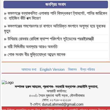
জনপ্রিয় সংবাদ
»
বগুড়া আদমদীঘি ১শ পিস ট্যাপেন্টাডলসহ একজন গ্রেফতার
»
বগুড়া আদমদীঘি’র ছাতিয়ানগ্রামে সাংসদ মহিত তালুকদার-কে সংবর্ধনা
»
কমলগঞ্জে বন্যাকবলিত এলাকায় পানি বিশুদ্ধকরণ ট্যাবলেট, পানির জারিকেন
প্রদান
ও হাইজিন কীট বক্স বিতরণ
»
কমলগঞ্জে এমপি হাজী মুজিবকে নাগরিক সংবর্ধনা
»
কমলগঞ্জের শমশেরনগর চা বাগানে অতিরিক্ত মদপানে অসুস্থ হয়ে যুবকের
মৃত্যু
»
আন্তর্জাতিক আদিবাসী দিবস ২০২৬: বাংলাদেশের আদিবাসীদের দূর্গম
পথচলা
»
উখিয়ায় রোববার রোহিঙ্গা ক্যাম্প পরিদর্শনে সুইডেনের পররাষ্ট্রমন্ত্রী
»
বগুড়া আদমদীঘিতে মাদকবিরোধী অভিযানে ৩ জন গ্রেফতার, ভ্রাম্যমাণ
»
বারী সিদ্দিকীর অবস্থার আরও অবনতি
আদালতে ১৫ দিনের কারাদণ্ড
»
শোক সংবাদ বীর মুক্তিযোদ্ধা আব্দুল মালেক
»
‎তালামীযে ইসলামিয়া জগন্নাথপুর পশ্চিম উপজেলা শাখার কাউন্সিল সম্পন্ন।
»
মৃত্যুবাষির্কী মোহাম্মদ ইলিয়াছ
»
কমলগঞ্জে হাবিবুন নেছা চৌধুরী গার্লস একাডেমি পরিদর্শন
আমাদের কথা
English Version
বিজ্ঞাপন
দীপ্ত পরিবার
»
কমলগঞ্জে পতনঊষারে দাদন ব্যবসায়ীদের মানসিক চাপে এক স্বর্ণ ব্যবসায়ীর
»
আসামীরা জামিনে মুক্ত; মামলা আপোষের প্রস্তাব; বাদীর পরিবারকে হুমকি-
আত্মহত্যা
ধামকিকমলগঞ্জে বহুল আলোচিত স্কুল শিক্ষিকা হত্যার অভিযোগপত্র দাখিল
»
মৌলভীবাজার ভোক্তা অধিকার আইনে ৩ প্রতিষ্ঠানকে ৭ হাজার টাকা
সম্পাদক দুরুদ আহমেদ, প্রকাশক- সহকারি অধ্যাপক ফেরদৌসি সুলতানা,
»
কমলগঞ্জে নিরাপদ সড়ক চাই এর পরিচিতি সভা অনুষ্ঠিত
জরিমানা
অস্থায়ী কার্যালয়:
»
শোক সংবাদ॥ রসমোহন সিংহ ॥
»
কমলগঞ্জে সনাতন ধর্মীয় বিশেষ সম্মেলন অনুষ্টিত
৫০০/১ সৈয়দ মুজতবা আলী সড়ক, মৌলভীবাজার
ফোন: ০১৭১৮-০২১১১৮
»
ফ্যাসিবাদবিরোধী সমন্বিত শক্তির ফল জুলাই আন্দোলন: রেদোয়ান মাজহারি
»
মৌলভীবাজারে তারেক রহমানের জন্মদিন উপলক্ষে আলোচনা সভা ও র‌্যালি
ই-মেইল: durud.ahmed@gmail.com