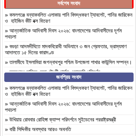
সর্বশেষ সংবাদ
»
কমলগঞ্জে বন্যাকবলিত এলাকায় পানি বিশুদ্ধকরণ ট্যাবলেট, পানির জারিকেন
ও হাইজিন কীট বক্স বিতরণ
»
আন্তর্জাতিক আদিবাসী দিবস ২০২৬: বাংলাদেশের আদিবাসীদের দূর্গম
পথচলা
»
বগুড়া আদমদীঘিতে মাদকবিরোধী অভিযানে ৩ জন গ্রেফতার, ভ্রাম্যমাণ
আদালতে ১৫ দিনের কারাদণ্ড
»
‎তালামীযে ইসলামিয়া জগন্নাথপুর পশ্চিম উপজেলা শাখার কাউন্সিল সম্পন্ন।
»
কমলগঞ্জে হাবিবুন নেছা চৌধুরী গার্লস একাডেমি পরিদর্শন
জনপ্রিয় সংবাদ
»
আসামীরা জামিনে মুক্ত; মামলা আপোষের প্রস্তাব; বাদীর পরিবারকে হুমকি-
ধামকিকমলগঞ্জে বহুল আলোচিত স্কুল শিক্ষিকা হত্যার অভিযোগপত্র দাখিল
»
কমলগঞ্জে বন্যাকবলিত এলাকায় পানি বিশুদ্ধকরণ ট্যাবলেট, পানির জারিকেন
ও হাইজিন কীট বক্স বিতরণ
»
কমলগঞ্জে নিরাপদ সড়ক চাই এর পরিচিতি সভা অনুষ্ঠিত
»
আন্তর্জাতিক আদিবাসী দিবস ২০২৬: বাংলাদেশের আদিবাসীদের দূর্গম
»
শোক সংবাদ॥ রসমোহন সিংহ ॥
পথচলা
»
ফ্যাসিবাদবিরোধী সমন্বিত শক্তির ফল জুলাই আন্দোলন: রেদোয়ান মাজহারি
»
উখিয়ায় রোববার রোহিঙ্গা ক্যাম্প পরিদর্শনে সুইডেনের পররাষ্ট্রমন্ত্রী
»
বগুড়া আদমদীঘিতে হিন্দু গৃহবধূকে শ্লীলতাহানির চেষ্টার অভিযোগে
»
বারী সিদ্দিকীর অবস্থার আরও অবনতি
গ্রেপ্তার-১