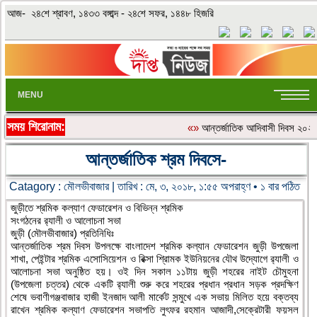
আজ- ২৪শে শ্রাবণ, ১৪৩৩ বঙ্গাব্দ - ২৪শে সফর, ১৪৪৮ হিজরি
MENU
সময় শিরোনাম:
«»
আন্তর্জাতিক আদিবাসী দিবস ২০২৬: 
আন্তর্জাতিক শ্রম দিবসে-
Catagory :
মৌলভীবাজার
| তারিখ : মে, ৩, ২০১৮, ১:৫৫ অপরাহ্ণ • ১ বার পঠিত
জুড়ীতে শ্রমিক কল্যাণ ফেডারেশন ও বিভিন্ন শ্রমিক
সংগঠনের র‌্যালী ও আলোচনা সভা
জুড়ী (মৌলভীবাজার) প্রতিনিধিঃ
আন্তর্জাতিক শ্রম দিবস উপলক্ষে বাংলাদেশ শ্রমিক কল্যান ফেডারেশন জুড়ী উপজেলা
শাখা, পেইন্টার শ্রমিক এসোসিয়েশন ও রিক্সা শ্রািমক ইউনিয়নের যৌথ উদ্যোগে র‌্যালী ও
আলোচনা সভা অনুষ্ঠিত হয়। ওই দিন সকাল ১১টায় জুড়ী শহরের নাইট চৌমুহনা
(উপজেলা চত্তর) থেকে একটি র‌্যালী শুরু করে শহরের প্রধান প্রধান সড়ক প্রদক্ষিণ
শেষে ভবাণীগঞ্জবাজার হাজী ইনজাদ আলী মার্কেট সন্মুখে এক সভায় মিলিত হয়ে বক্তব্য
রাখেন শ্রমিক কল্যাণ ফেডারেশন সভাপতি লুৎফর রহমান আজাদী,সেক্রেটারী ফয়সল