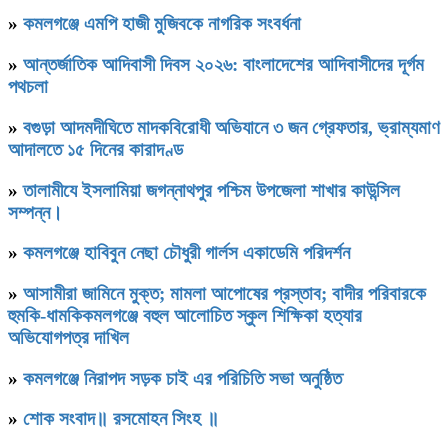
»
কমলগঞ্জে এমপি হাজী মুজিবকে নাগরিক সংবর্ধনা
»
আন্তর্জাতিক আদিবাসী দিবস ২০২৬: বাংলাদেশের আদিবাসীদের দূর্গম
পথচলা
»
বগুড়া আদমদীঘিতে মাদকবিরোধী অভিযানে ৩ জন গ্রেফতার, ভ্রাম্যমাণ
আদালতে ১৫ দিনের কারাদণ্ড
»
‎তালামীযে ইসলামিয়া জগন্নাথপুর পশ্চিম উপজেলা শাখার কাউন্সিল
সম্পন্ন।
»
কমলগঞ্জে হাবিবুন নেছা চৌধুরী গার্লস একাডেমি পরিদর্শন
»
আসামীরা জামিনে মুক্ত; মামলা আপোষের প্রস্তাব; বাদীর পরিবারকে
হুমকি-ধামকিকমলগঞ্জে বহুল আলোচিত স্কুল শিক্ষিকা হত্যার
অভিযোগপত্র দাখিল
»
কমলগঞ্জে নিরাপদ সড়ক চাই এর পরিচিতি সভা অনুষ্ঠিত
»
শোক সংবাদ॥ রসমোহন সিংহ ॥