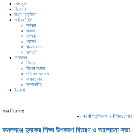
খেলাধুলা
বিনোদন
তথ্য-প্রযুক্তি
লাইফস্টাইল
স্বাস্থ্য
ভ্রমন
সম্পর্ক
পরামর্শ
রান্না-বান্না
রূপচর্চা
অন্যান্য
ফিচার
বিশেষ সংবাদ
পাঠকের মতামত
সাক্ষাতকার
সম্পাদকীয়
ই-সেবা
সময় শিরোনাম:
«»
নওগাঁ পত্নীতলায় ৪ লিটার চোলাই
কমলগঞ্জে দুদকের শিক্ষা উপকরণ বিতরণ ও আলোচনা সভা