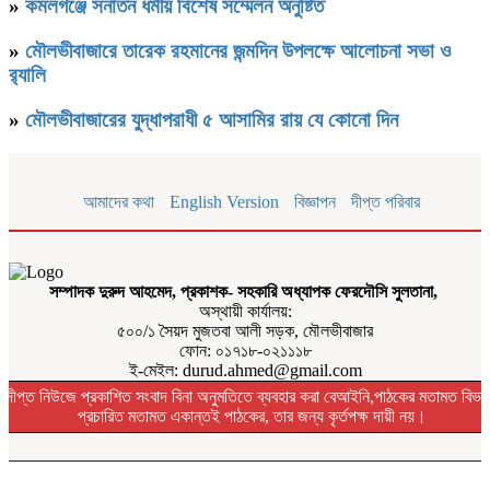
»
কমলগঞ্জে সনাতন ধর্মীয় বিশেষ সম্মেলন অনুষ্টিত
»
মৌলভীবাজারে তারেক রহমানের জন্মদিন উপলক্ষে আলোচনা সভা ও
র‌্যালি
»
মৌলভীবাজারের যুদ্ধাপরাধী ৫ আসামির রায় যে কোনো দিন
আমাদের কথা
English Version
বিজ্ঞাপন
দীপ্ত পরিবার
সম্পাদক দুরুদ আহমেদ, প্রকাশক- সহকারি অধ্যাপক ফেরদৌসি সুলতানা,
অস্থায়ী কার্যালয়:
৫০০/১ সৈয়দ মুজতবা আলী সড়ক, মৌলভীবাজার
ফোন: ০১৭১৮-০২১১১৮
ই-মেইল: durud.ahmed@gmail.com
দীপ্ত নিউজে প্রকাশিত সংবাদ বিনা অনুমতিতে ব্যবহার করা বেআইনি,পাঠকের মতামত বিভা
প্রচারিত মতামত একান্তই পাঠকের, তার জন্য কৃর্তপক্ষ দায়ী নয়।