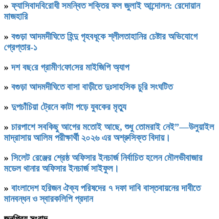
»
ফ্যাসিবাদবিরোধী সমন্বিত শক্তির ফল জুলাই আন্দোলন: রেদোয়ান
মাজহারি
»
বগুড়া আদমদীঘিতে হিন্দু গৃহবধূকে শ্লীলতাহানির চেষ্টার অভিযোগে
গ্রেপ্তার-১
»
দশ বছ‌রে গ্রামীণ‌ফো‌সের মাইজিপি অ্যাপ
»
বগুড়া আদমদীঘিতে বাসা বাড়ীতে দুঃসাহসিক চুরি সংঘটিত
»
দুপচাঁচিয়া ট্রেনে কাটা পড়ে যুবকের মৃত্যু
»
চারপাশে সবকিছু আগের মতোই আছে, শুধু তোমরাই নেই”—উলুয়াইল
মাদ্রাসায় আলিম পরীক্ষার্থী ২০২৬ এর অশ্রুসিক্ত বিদায়।
»
সিলেট রেঞ্জের শ্রেষ্ঠ অফিসার ইনচার্জ নির্বাচিত হলেন মৌলভীবাজার
মডেল থানার অফিসার ইনচার্জ সাইফুল।
»
বাংলাদেশ হরিজন ঐক্য পরিষদের ৭ দফা দাবি বাস্তবায়নের দাবীতে
মানবন্ধন ও স্বারকলিপি প্রদান
জনপ্রিয় সংবাদ