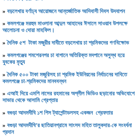
»
বড়লেখায় বর্ণাঢ্য আয়োজনে আন্তর্জাতিক আদিবাসী দিবস উদযাপন
»
কমলগঞ্জে মরহুম মাওলানা আব্দুল আহাদের ঈসালে সাওয়াব উপলক্ষে
আলোচনা ও দোয়া মাহফিল।
»
দৈনিক ৫শ টাকা মজুরীর দাবীতে বড়লেখায় চা শ্রমিকদের গণবিক্ষোভ
»
কমলগঞ্জের শমশেরনগর চা বাগানে অতিরিক্ত মদপানে অসুস্থ হয়ে
যুবকের মৃত্যু
»
দৈনিক ৫০০ টাকা মজুরিসহ চা শ্রমিক ইউনিয়নের নির্বাচনের দাবিতে
কমলগঞ্জে চা-শ্রমিকদের মানববন্ধন
»
এআই দিয়ে এমপি নাসের রহমানের অশ্লীল ভিডিও ছড়ানোর অভিযোগে
সাভার থেকে আসামি গ্রেপ্তার
»
বগুড়া আদমদীঘি ১শ পিস ট্যাপেন্টাডলসহ একজন গ্রেফতার
»
বগুড়া আদমদীঘি’র ছাতিয়ানগ্রামে সাংসদ মহিত তালুকদার-কে সংবর্ধনা
প্রদান