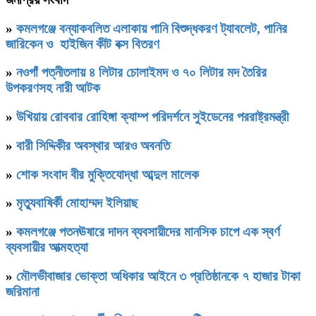
»
কমলগঞ্জে বন্যাকবলিত এলাকায় পানি বিশুদ্ধকরণ ট্যাবলেট, পানির
জারিকেন ও হাইজিন কীট বক্স বিতরণ
»
নওগাঁ পত্নীতলায় ৪ লিটার চোলাইমদ ও ৭০ লিটার মদ তৈরির
উপকরণসহ নারী আটক
»
উখিয়ায় রোববার রোহিঙ্গা ক্যাম্প পরিদর্শনে সুইডেনের পররাষ্ট্রমন্ত্রী
»
বারী সিদ্দিকীর অবস্থার আরও অবনতি
»
শোক সংবাদ বীর মুক্তিযোদ্ধা আব্দুল মালেক
»
মৃত্যুবাষির্কী মোহাম্মদ ইলিয়াছ
»
কমলগঞ্জে পতনঊষারে দাদন ব্যবসায়ীদের মানসিক চাপে এক স্বর্ণ
ব্যবসায়ীর আত্মহত্যা
»
মৌলভীবাজার ভোক্তা অধিকার আইনে ৩ প্রতিষ্ঠানকে ৭ হাজার টাকা
জরিমানা