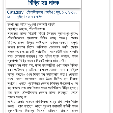
বিক্রি হয় মাদক
Catagory :
মৌলভীবাজার
| তারিখ : জুন, ১০, ২০১৮,
১১:৪৪ পূর্বাহ্ণ • ৩ বার পঠিত
তৎপর নয় আইন শৃঙ্খলা রক্ষাকারী বাহিনী
হোসাইন আহমদ, মৌলভীবাজারঃ
সরকারের মাদক বিরোধী জিরো টলারেন্স ক্রাশপ্রোগ্রামেও
মৌলভীবাজারে প্রকাশ্যে বিক্রি হচ্ছে মাদক। জেলার
চিহ্নিত মাদক বিক্রির স্পট গুলো এখনও অক্ষত। অদৃশ্য
কারণে চলমান বিশেষ অভিযানে গ্রেফতার হননি জেলার
মাদক গডফাদারের রতী মহারতীরা। অনেকটাই তারা ধাপটের
সাথে চলাফেরা করছেন। তবে পুলিশ সুপার বলছেন, মাদক
প্রকাশ্যে বিক্রি হওয়ার বিষয়টি তাদের জানা নেই।
অনুসন্ধানে জানা যায়, মাদক ব্যবসায়ীরা এখন মাদক বিক্রির
ধরণ পাল্টিয়েছে। অভিযানের আগে দোকান, বাসা বা বাড়িতে
বিক্রি করলেও এখন বিক্রি হয় ভ্রাম্যমান ভাবে। ক্রেতার
সাথে ফোনে যোগাযোগ করে উভয় মিলিত হন নিরাপদ
স্থানে। এভাবে প্রতিনিয়ত জেলার বিভিন্ন উপজেলা ও বড়
বড় বাজারে লক্ষ লক্ষ টাকার মাদক প্রতিনিয়ত বিক্রি হচ্ছে।
যার ফলে মৌলভীবাজার জেলায় মাদক নিয়ন্ত্রণে কোনো
প্রভাব পড়ছে না।
এনিয়ে জেলার সচেতন নাগরিকদের মধ্যে চাপা ক্ষোভ বিরাজ
করছে। তারা বলছেন, আইন শৃঙ্খলা রক্ষাকারী বাহিনী মাদক
ব্যবসায়ীদের বিরুদ্ধে বিশেষ অভিযান চালালে মাদক