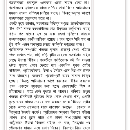
গডফাদাররা মফস্বল এলাকায় এতো সাহস ফেত না।
প্রশাসনের দুর্বলতাকে কাজে লাগিয়ে তারা বিশেষ অভিযানের
সময়ও রমরমা বাণিজ্য চালিয়ে যাচ্ছে। কিন্তু অদৃশ্য কারণে
গডফাদাররা গ্রেফতার হচ্ছে না।
একটি সূত্র জানায়, সরকারের বিভিন্ন দপ্তর মৌলভীবাজারের
“টপ টেন” মাদক ব্যবসায়ীদের নাম উর্ধ্বতন কর্তৃপক্ষের কাছে
পাঠায় গত মাসের ২৭ মে এবং জেলা পুলিশের কাছেও
গডফাদারদের একটি তালিকা রয়েছে। তার পরেও ‘ধরি মাছ না
ছুঁই পানি’ এমন অবস্থায় চলছে সংশ্লিষ্ট দপ্তরের কাজ।
প্রতিবেদক সম্প্রতি শহরের ক্লাব রোডস্থ মেথর পট্টিতে
গেলে দেখতে পান, গুড়ি গুড়ি বৃষ্টির মধ্যেও সতর্কতার সহিত
চলছে ইয়াবা বিক্রি। পরবর্তীতে প্রতিবেদক ওই দিন সন্ধ্যা
৭টায় পূণরায় গেলে দেখতে পান একাধিক যুবক মোটর
সাইকেল, প্রাইভেটকার, রিক্সা ও টমটমে এসে নিরাপদে মাদক
নিয়ে যাচ্ছেন। অনেকটা প্রকাশ্যেই ঘরের সামনে বিক্রি
হচ্ছে। কিন্তু অভিযানের আগে বয়স্করা বিক্রি করলেও
এখন একাজে ব্যবহার করা হচ্ছে কোমলমতি শিশু ও
মহিলাদের। যাতে কেউ বুঝতে না পারেন। শনিবার দুপুরে
শহরের চাঁদনীঘাট ব্রীজের নিছে গেলে দেখতে পান, একটি
কুড়ে ঘরের সামনে চেয়ারে বসে একজন লোক বিভিন্ন স্থান
থেকে আগত লোকদের সাথে হাতবধল করছেন। ক্রেতা ও
বিক্রেতা উভয়ই সতর্ক। প্রতিবেদক শুক্রবার বিকালে পরিচয়
গোপন রেখে মুরাদ নামে এক মাদক স¤্রাটের সাথে
মোঠুফোনে ইয়াবা কিনতে চাইলে সে বলে, “সন্ধ্যার পর
পৌরসভার সামনে এসে ফোন দিবেন। নিরাপদে নিয়ে যেতে