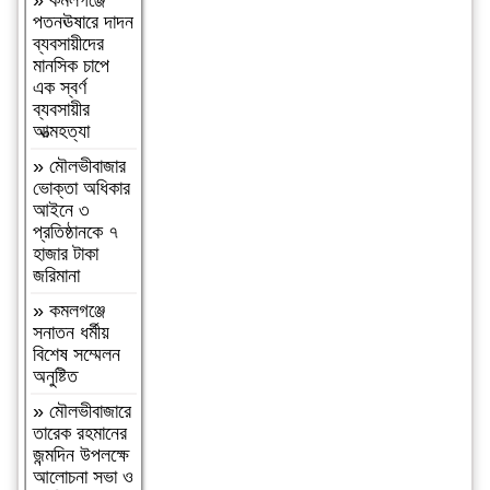
»
কমলগঞ্জে
আলী সিনিয়র
পতনঊষারে দাদন
ফাজিল ডিগ্রি
ব্যবসায়ীদের
মাদ্রাসায়
মানসিক চাপে
বৃক্ষরোপণ
এক স্বর্ণ
কর্মসূচি সম্পন্ন
ব্যবসায়ীর
আত্মহত্যা
»
নওগাঁ
পত্নীতলা
»
মৌলভীবাজার
ব্যাটালিয়নের
ভোক্তা অধিকার
অভিযানে, কষ্টি
আইনে ৩
পাথরের বিষ্ণু
প্রতিষ্ঠানকে ৭
মূর্তি উদ্ধার
হাজার টাকা
জরিমানা
»
চট্টগ্রাম
নাগরিক
»
কমলগঞ্জে
ফোরামের
সনাতন ধর্মীয়
প্রতিষ্ঠাবার্ষিকীতে
বিশেষ সম্মেলন
ব‍্যারিস্টার
অনুষ্টিত
মনোয়ার-
চট্টগ্রামের
»
মৌলভীবাজারে
পরিকল্পিত
তারেক রহমানের
উন্নয়নে নাগরিক
জন্মদিন উপলক্ষে
ফোরাম কাজ
আলোচনা সভা ও