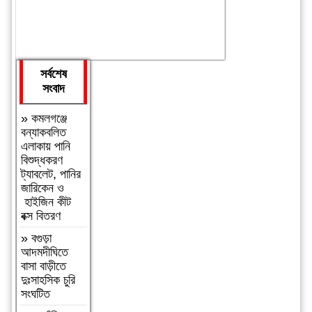
সর্বশেষ
সংবাদ
»
কমলগঞ্জে
বন্যাকবলিত
এলাকায় পানি
বিশুদ্ধকরণ
ট্যাবলেট, পানির
জারিকেন ও
হাইজিন কীট
বক্স বিতরণ
»
বগুড়া
আদমদীঘিতে
বাসা বাড়ীতে
দুঃসাহসিক চুরি
সংঘটিত