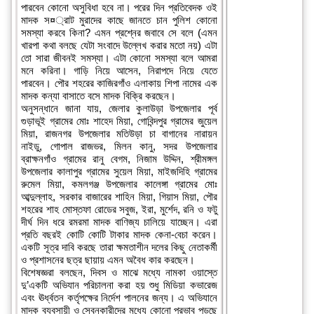
পারবেন কোনো অসুবিধা হবে না। পরের দিন প্রতিবেদক ওই
মাদক স¤্রাট মুরাদের কাছে জানতে চান পুলিশ কোনো
সমস্যা করবে কিনা? এমন প্রশ্নের জবাবে সে বলে (এমন
খারপা কথা বলছে যেটা সংবাদে উল্লেখ করার মতো নয়) এটা
তো সারা জীবনই সমস্যা। এটা কোনো সমস্যা বলে আমরা
মনে করিনা। গাড়ি নিয়ে আসেন, নিরাপদে নিয়ে যেতে
পারবেন। পৌর শহরের কাজিরগাঁও এলাকায় শিপা নামের এক
মাদক কন্যা বাসাতে বসে মাদক বিক্রি করছেন।
অনুসন্ধানে জানা যায়, জেলার কুলাউড়া উপজেলার পূর্ব
গুড়াভূই গ্রামের মোঃ শাহেদ মিয়া, গোবিন্দপুর গ্রামের জুয়েল
মিয়া, রাজনগর উপজেলার মতিউড়া চা বাগানের নারায়ন
নাইডু, গোপাল রাজভর, মিলন কানু, সদর উপজেলার
ব্রাক্ষনগাঁও গ্রামের রানু বেগম, নিজাম উদ্দিন, শ্রীমঙ্গল
উপজেলার কালাপুর গ্রামের সুয়েল মিয়া, মাইজদিহি গ্রামের
রুমেল মিয়া, কমলগঞ্জ উপজেলার কালেঙ্গা গ্রামের মোঃ
আব্দুল্লাহ, সরকার বাজারের শাহিন মিয়া, গিয়াস মিয়া, পৌর
শহরের শাহ মোস্তফা রোডের সবুজ, ইরা, মুর্শেদ, রনি ও ফটু
দীর্ঘ দিন ধরে রমরমা মাদক বাণিজ্য চালিয়ে যাচ্ছেন। এরা
প্রতি বছরই কোটি কোটি টাকার মাদক কেনা-বেচা করেন।
একটি সূত্র দাবি করছে তারা ক্ষমতাশীন দলের কিছু নেতাকর্মী
ও প্রশাসনের ছত্র ছায়ায় এমন অবৈধ কার করছেন।
বিশেষজ্ঞরা বলছেন, দিবস ও মাঝে মধ্যে নামকা ওয়াস্তে
দু’একটি অভিযান পরিচালনা করা হয় শুধু মিডিয়া কভারেজ
এবং ঊর্ধ্বতন কর্তৃপক্ষের নির্দেশ পালনের জন্য। এ অভিযানে
মাদক ব্যবসায়ী ও সেবনকারীদের মধ্যে কোনো প্রভাব পড়ছে