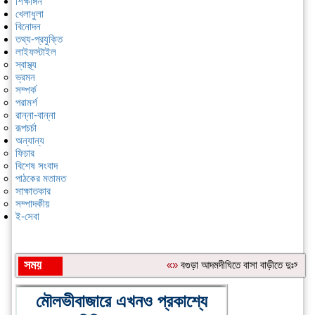
শিক্ষাঙ্গন
খেলাধুলা
বিনোদন
তথ্য-প্রযুক্তি
লাইফস্টাইল
স্বাস্থ্য
ভ্রমন
সম্পর্ক
পরামর্শ
রান্না-বান্না
রূপচর্চা
অন্যান্য
ফিচার
বিশেষ সংবাদ
পাঠকের মতামত
সাক্ষাতকার
সম্পাদকীয়
ই-সেবা
সময়
«»
বগুড়া আদমদীঘিতে বাসা বাড়ীতে দুঃসাহসিক
শিরোনাম:
মৌলভীবাজারে এখনও প্রকাশ্যে