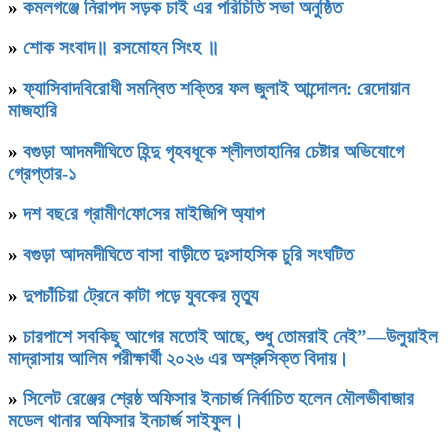
»
কমলগঞ্জে নিরাপদ সড়ক চাই এর পরিচিতি সভা অনুষ্ঠিত
»
শোক সংবাদ॥ রসমোহন সিংহ ॥
»
ফ্যাসিবাদবিরোধী সমন্বিত শক্তির ফল জুলাই আন্দোলন: রেদোয়ান
মাজহারি
»
বগুড়া আদমদীঘিতে হিন্দু গৃহবধূকে শ্লীলতাহানির চেষ্টার অভিযোগে
গ্রেপ্তার-১
»
দশ বছ‌রে গ্রামীণ‌ফো‌সের মাইজিপি অ্যাপ
»
বগুড়া আদমদীঘিতে বাসা বাড়ীতে দুঃসাহসিক চুরি সংঘটিত
»
দুপচাঁচিয়া ট্রেনে কাটা পড়ে যুবকের মৃত্যু
»
চারপাশে সবকিছু আগের মতোই আছে, শুধু তোমরাই নেই”—উলুয়াইল
মাদ্রাসায় আলিম পরীক্ষার্থী ২০২৬ এর অশ্রুসিক্ত বিদায়।
»
সিলেট রেঞ্জের শ্রেষ্ঠ অফিসার ইনচার্জ নির্বাচিত হলেন মৌলভীবাজার
মডেল থানার অফিসার ইনচার্জ সাইফুল।