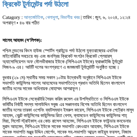
ক্রিকেট টুর্নামেন্টর পর্দা উঠলো
Catagory :
আন্তর্জাতিক
,
খেলাধুলা
,
বিভাগীয় খবর
| তারিখ : জুন, ৬, ২০২৪, ১২:২৪
অপরাহ্ণ • ৪৬ বার পঠিত
সালেহ আহমদ (স’লিপক):
পশ্চিম লন্ডনের কিংস হাউজ স্পোর্টস গ্রাউন্ডে পর্দা উঠলো যুক্তরাজ্যের এথনিক
মাইনোরিটির সবচেয়ে বড় এবং জনপ্রিয় ক্রিকেট সংগঠন ক্রিকেট প্লেয়ারস্
অ্যাসোসিয়েশন অফ মৌলভীবাজার ইউকে (সিপিএএম ইউকে) ফ্রাঞ্চাইজি টুর্নামেন্ট
সিজন-৯ এর। আটটি দলের অংশগ্রহণে এ জমজমাট টুর্নামেন্টটি অনুষ্ঠিত হচ্ছে।
বুধবার (২৯ মে) স্থানীয় সময় সকাল ১০টায় উদ্বোধনী অনুষ্ঠানে সিপিএএম ইউকে
সভাপতি কাউন্সিলর সালেহ আহমেদের সভাপতিত্বে প্রধান অতিথি ছিলেন বাংলাদেশ
জাতীয় দলের সাবেক অধিনায়ক মোহাম্মদ আশরাফুল।
সিপিএএম ইউকে সেক্রেটারি সৈয়দ করিম রুমেল এর উপস্থিতিতে ও সিপিএএম ইউকে
কমিটির নির্বাহী সদস্য সালাউদ্দিন সবুজ এর সঞ্চালনায় বিশেষ অতিথি ছিলেন বাংলাদেশ
জাতীয় দলের তারকা ওপেনিং ব্যাটসম্যান ইমরুল কায়েস, সিপিএএম ইউকে পেট্রোন মাসুদ
আহমদ, ব্রেন্ট কাউন্সিলের কাউন্সিলর রিতা বেগম, ক্যামডেন কাউন্সিলের কাউন্সিলর শাহ্
মিয়া, সিলেট স্ট্রাইকাস্ এর কোচ রাসেল আহমেদ, সিপিএএম ইউকে ফাউন্ডার কনভেনার
মুরাদ আহমেদ, সিপিএএম ইউকে সাবেক সভাপতি রেদওয়ান আহমাদ, সিপিএএম ইউকে
সাবেক সভাপতি মঞ্জুর উদ্দিন মোর্শেদ, সাবেক সহ-সভাপতি আব্দুল কাইয়ুম ফয়সল, নিজাম