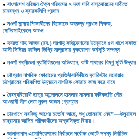
»
বাংলাদেশ হরিজন ঐক্য পরিষদের ৭ দফা দাবি বাস্তবায়নের দাবীতে
মানবন্ধন ও স্বারকলিপি প্রদান
»
নওগাঁ মান্দায় শিক্ষার্থীদের বিক্ষোভে অবরুদ্ধ প্রধান শিক্ষক,
মোটরসাইকেলে আগুন
»
হযরত শাহ আজম (রহ.) দরগাহ্ ফাউন্ডেশনের উদ্যোগে ৫ম ধাপে সফাত
আলী সিনিয়র ফাজিল ডিগ্রি মাদ্রাসায় বৃক্ষরোপণ কর্মসূচি সম্পন্ন
»
নওগাঁ পত্নীতলা ব্যাটালিয়নের অভিযানে, কষ্টি পাথরের বিষ্ণু মূর্তি উদ্ধার
»
চট্টগ্রাম নাগরিক ফোরামের প্রতিষ্ঠাবার্ষিকীতে ব‍্যারিস্টার মনোয়ার-
চট্টগ্রামের পরিকল্পিত উন্নয়নে নাগরিক ফোরাম কাজ করে যাবে
»
বৈষম্যবিরোধী ছাত্র আন্দোলনে হামলার মামলায় ফটিকছড়ি পৌর
আওয়ামী লীগ নেতা নুরুল আজম গ্রেপ্তার
»
চারপাশে সবকিছু আগের মতোই আছে, শুধু তোমরাই নেই”—উলুয়াইল
মাদ্রাসায় আলিম পরীক্ষার্থীদের অশ্রুসিক্ত বিদায়।
»
জালালাবাদ এসোসিয়েশনের নির্বাচনে সর্বোচ্চ ভোটে সদস্য নির্বাচিত