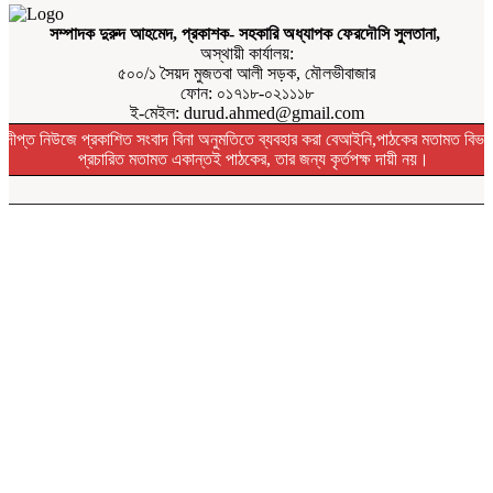
সম্পাদক দুরুদ আহমেদ, প্রকাশক- সহকারি অধ্যাপক ফেরদৌসি সুলতানা,
অস্থায়ী কার্যালয়:
৫০০/১ সৈয়দ মুজতবা আলী সড়ক, মৌলভীবাজার
ফোন: ০১৭১৮-০২১১১৮
ই-মেইল: durud.ahmed@gmail.com
দীপ্ত নিউজে প্রকাশিত সংবাদ বিনা অনুমতিতে ব্যবহার করা বেআইনি,পাঠকের মতামত বিভা
প্রচারিত মতামত একান্তই পাঠকের, তার জন্য কৃর্তপক্ষ দায়ী নয়।