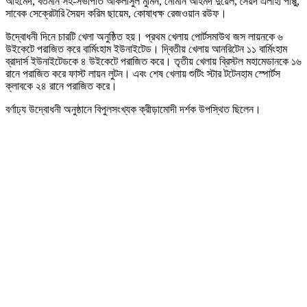
আহমেদ, বর্তমান সহ-সভাপতি আকলাসুল মুমিন, নোমান আহমদ দুয়েল, সৈয়দ এলাহী পাপ্পু,
সাবেক সেক্রেটারি সৈয়দ করিম ছায়েম, কোষাধক্ষ রেজওয়ান রউফ।
উদ্বোধনী দিনে চারটি খেলা অনুষ্ঠিত হয়। প্রথম খেলায় পোর্টসমাউথ জস লায়নকে ৬
উইকেটে পরাজিত করে বার্মিংহাম ইউনাইটেড। দ্বিতীয় খেলায় আনরিটেন ১১ বার্মিংহাম
ব্রাদার্স ইউনাইটেডকে ৪ উইকেটে পরাজিত করে। তৃতীয় খেলায় ব্রিস্টল মহামেডানকে ১৬
রানে পরাজিত করে ফাস্ট লায়ন লুটন। এবং শেষ খেলায় শুটিং স্টার টটেনহাম স্পোর্টস
ক্লাবকে ২৪ রানে পরাজিত করে।
বর্ণাঢ্য উদ্বোধনী অনুষ্ঠানে বিপুলসংখ্যক ক্রীড়ামোদী দর্শক উপস্থিত ছিলেন।