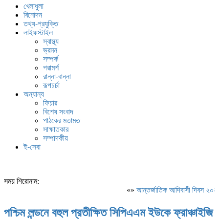
খেলাধুলা
বিনোদন
তথ্য-প্রযুক্তি
লাইফস্টাইল
স্বাস্থ্য
ভ্রমন
সম্পর্ক
পরামর্শ
রান্না-বান্না
রূপচর্চা
অন্যান্য
ফিচার
বিশেষ সংবাদ
পাঠকের মতামত
সাক্ষাতকার
সম্পাদকীয়
ই-সেবা
সময় শিরোনাম:
«»
আন্তর্জাতিক আদিবাসী দিবস ২০২৬: 
পশ্চিম লন্ডনে বহুল প্রতীক্ষিত সিপিএএম ইউকে ফ্রাঞ্চাইজি