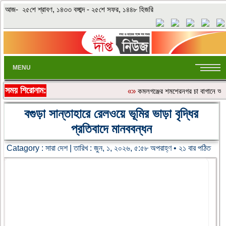
আজ- ২৫শে শ্রাবণ, ১৪৩৩ বঙ্গাব্দ - ২৫শে সফর, ১৪৪৮ হিজরি
MENU
সময় শিরোনাম:
«»
কমলগঞ্জের শমশেরনগর চা বাগানে অতিরি
বগুড়া সান্তাহারে রেলওয়ে ভূমির ভাড়া বৃদ্ধির
প্রতিবাদে মানববন্ধন
Catagory :
সারা দেশ
| তারিখ : জুন, ১, ২০২৬, ৫:৫৮ অপরাহ্ণ • ২১ বার পঠিত