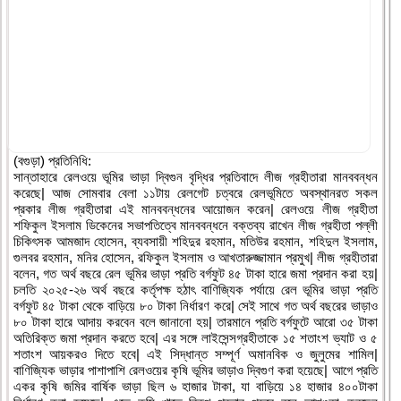
(বগুড়া) প্রতিনিধি:
সান্তাহারে রেলওয়ে ভূমির ভাড়া দ্বিগুন বৃদ্ধির প্রতিবাদে লীজ গ্রহীতারা মানববন্ধন
করেছে| আজ সোমবার বেলা ১১টায় রেলগেট চত্বরে রেলভূমিতে অবস্থানরত সকল
প্রকার লীজ গ্রহীতারা এই মানববন্ধনের আয়োজন করেন| রেলওয়ে লীজ গ্রহীতা
শফিকুল ইসলাম ডিকেনের সভাপতিত্বে মানববন্ধনে বক্তব্য রাখেন লীজ গ্রহীতা পল্লী
চিকিৎসক আমজাদ হোসেন, ব্যবসায়ী শহিদুর রহমান, মতিউর রহমান, শহিদুল ইসলাম,
গুলবর রহমান, মনির হোসেন, রফিকুল ইসলাম ও আখতারুজ্জামান প্রমুখ| লীজ গ্রহীতারা
বলেন, গত অর্থ বছরে রেল ভূমির ভাড়া প্রতি বর্গফুট ৪৫ টাকা হারে জমা প্রদান করা হয়|
চলতি ২০২৫-২৬ অর্থ বছরে কর্তৃপক্ষ হঠাৎ বাণিজ্যিক পর্যায়ে রেল ভূমির ভাড়া প্রতি
বর্গফুট ৪৫ টাকা থেকে বাড়িয়ে ৮০ টাকা নির্ধারণ করে| সেই সাথে গত অর্থ বছরের ভাড়াও
৮০ টাকা হারে আদায় করবেন বলে জানানো হয়| তারমানে প্রতি বর্গফুটে আরো ৩৫ টাকা
অতিরিক্ত জমা প্রদান করতে হবে| এর সঙ্গে লাইসেন্সগ্রহীতাকে ১৫ শতাংশ ভ্যাট ও ৫
শতাংশ আয়করও দিতে হবে| এই সিদ্ধান্ত সম্পূর্ণ অমানবিক ও জুলুমের শামিল|
বাণিজ্যিক ভাড়ার পাশাপাশি রেলওয়ের কৃষি ভূমির ভাড়াও দ্বিগুণ করা হয়েছে| আগে প্রতি
একর কৃষি জমির বার্ষিক ভাড়া ছিল ৬ হাজার টাকা, যা বাড়িয়ে ১৪ হাজার ৪০০টাকা