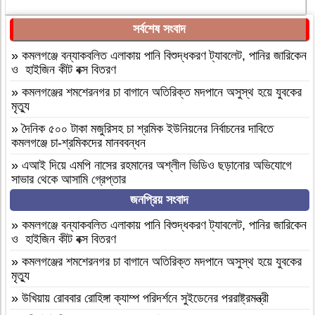
সর্বশেষ সংবাদ
»
কমলগঞ্জে বন্যাকবলিত এলাকায় পানি বিশুদ্ধকরণ ট্যাবলেট, পানির জারিকেন
ও হাইজিন কীট বক্স বিতরণ
»
কমলগঞ্জের শমশেরনগর চা বাগানে অতিরিক্ত মদপানে অসুস্থ হয়ে যুবকের
মৃত্যু
»
দৈনিক ৫০০ টাকা মজুরিসহ চা শ্রমিক ইউনিয়নের নির্বাচনের দাবিতে
কমলগঞ্জে চা-শ্রমিকদের মানববন্ধন
»
এআই দিয়ে এমপি নাসের রহমানের অশ্লীল ভিডিও ছড়ানোর অভিযোগে
সাভার থেকে আসামি গ্রেপ্তার
জনপ্রিয় সংবাদ
»
বগুড়া আদমদীঘি ১শ পিস ট্যাপেন্টাডলসহ একজন গ্রেফতার
»
বগুড়া আদমদীঘি’র ছাতিয়ানগ্রামে সাংসদ মহিত তালুকদার-কে সংবর্ধনা
»
কমলগঞ্জে বন্যাকবলিত এলাকায় পানি বিশুদ্ধকরণ ট্যাবলেট, পানির জারিকেন
প্রদান
ও হাইজিন কীট বক্স বিতরণ
»
কমলগঞ্জে এমপি হাজী মুজিবকে নাগরিক সংবর্ধনা
»
কমলগঞ্জের শমশেরনগর চা বাগানে অতিরিক্ত মদপানে অসুস্থ হয়ে যুবকের
মৃত্যু
»
আন্তর্জাতিক আদিবাসী দিবস ২০২৬: বাংলাদেশের আদিবাসীদের দূর্গম
পথচলা
»
উখিয়ায় রোববার রোহিঙ্গা ক্যাম্প পরিদর্শনে সুইডেনের পররাষ্ট্রমন্ত্রী