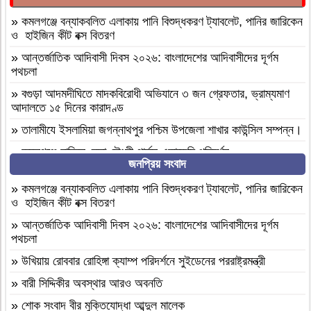
»
কমলগঞ্জে বন্যাকবলিত এলাকায় পানি বিশুদ্ধকরণ ট্যাবলেট, পানির জারিকেন
ও হাইজিন কীট বক্স বিতরণ
»
আন্তর্জাতিক আদিবাসী দিবস ২০২৬: বাংলাদেশের আদিবাসীদের দূর্গম
পথচলা
»
বগুড়া আদমদীঘিতে মাদকবিরোধী অভিযানে ৩ জন গ্রেফতার, ভ্রাম্যমাণ
আদালতে ১৫ দিনের কারাদণ্ড
»
‎তালামীযে ইসলামিয়া জগন্নাথপুর পশ্চিম উপজেলা শাখার কাউন্সিল সম্পন্ন।
»
কমলগঞ্জে হাবিবুন নেছা চৌধুরী গার্লস একাডেমি পরিদর্শন
জনপ্রিয় সংবাদ
»
আসামীরা জামিনে মুক্ত; মামলা আপোষের প্রস্তাব; বাদীর পরিবারকে হুমকি-
ধামকিকমলগঞ্জে বহুল আলোচিত স্কুল শিক্ষিকা হত্যার অভিযোগপত্র দাখিল
»
কমলগঞ্জে বন্যাকবলিত এলাকায় পানি বিশুদ্ধকরণ ট্যাবলেট, পানির জারিকেন
ও হাইজিন কীট বক্স বিতরণ
»
কমলগঞ্জে নিরাপদ সড়ক চাই এর পরিচিতি সভা অনুষ্ঠিত
»
আন্তর্জাতিক আদিবাসী দিবস ২০২৬: বাংলাদেশের আদিবাসীদের দূর্গম
»
শোক সংবাদ॥ রসমোহন সিংহ ॥
পথচলা
»
ফ্যাসিবাদবিরোধী সমন্বিত শক্তির ফল জুলাই আন্দোলন: রেদোয়ান মাজহারি
»
উখিয়ায় রোববার রোহিঙ্গা ক্যাম্প পরিদর্শনে সুইডেনের পররাষ্ট্রমন্ত্রী
»
বগুড়া আদমদীঘিতে হিন্দু গৃহবধূকে শ্লীলতাহানির চেষ্টার অভিযোগে
»
বারী সিদ্দিকীর অবস্থার আরও অবনতি
গ্রেপ্তার-১
»
শোক সংবাদ বীর মুক্তিযোদ্ধা আব্দুল মালেক