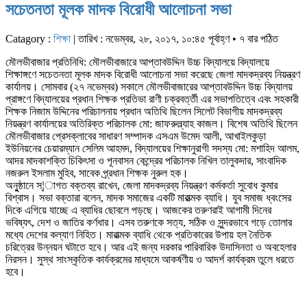
সচেতনতা মূলক মাদক বিরোধী আলোচনা সভা
Catagory :
শিক্ষা
| তারিখ : নভেম্বর, ২৮, ২০১৭, ১০:৪৫ পূর্বাহ্ণ • ৭ বার পঠিত
মৌলভীবাজার প্রতিনিধি: মৌলভীবাজারে আপ্তাবউদ্দিন উচ্চ বিদ্যালয়ে বিদ্যালয়ে
শিক্ষাঙ্গণে সচেতনতা মূলক মাদক বিরোধী আলোচনা সভা করেছে জেলা মাদকদ্রব্য নিয়ন্ত্রণ
কার্যালয়। সোমবার (২৭ নভেম্বর) সকালে মৌলভীবাজারের আপ্তাবউদ্দিন উচ্চ বিদ্যালয়
প্রাঙ্গণে বিদ্যালয়ের প্রধান শিক্ষক প্রতিভা রাণী চক্রবর্ত্তী এর সভাপতিত্বে এবং সহকারী
শিক্ষক নিজাম উদ্দিনের পরিচালনায় প্রধান অতিথি ছিলেন সিলেট বিভাগীয় মাদকদ্রব্য
নিয়ন্ত্রণ কার্যালয়ের অতিরিক্ত পরিচালক মো: জাফরুল্ল্যাহ কাজল। বিশেষ অতিথি ছিলেন
মৌলভীবাজার প্রেসক্লাবের সাধারণ সম্পাদক এসএম উমেদ আলী, আখাইলকুড়া
ইউনিয়নের চেয়ারম্যান সেলিম আহমদ, বিদ্যালয়ের শিক্ষানুরাগী সদস্য মো: মশাহিদ আলম,
আদর মাদকাশক্তি চিকিৎসা ও পূনবাসন কেন্দ্রের পরিচালক নিখিল তালুকদার, সাংবাদিক
নজরুল ইসলাম মুহিব, সাবেক প্র্রধান শিক্ষক নুরুল হক।
অনুুষ্ঠানে স্¦াগত বক্তব্য রাখেন, জেলা মাদকদ্রব্য নিয়ন্ত্রণ কর্মকর্তা সুবোধ কুমার
বিশ্বাস। সভা বক্তারা বলেন, মাদক সমাজের একটি মারাত্মক ব্যাধি। যুব সমাজ ধ্বংসের
দিকে এগিয়ে যাচ্ছে এ ব্যাধির ছোবলে পড়ছে। আজকের তরুণরাই আগামী দিনের
ভবিষ্যৎ, দেশ ও জাতির কর্ণধার। এসব তরুণকে সত্য, সঠিক ও সুন্দরভাবে গড়ে তোলার
মধ্যে দেশের কল্যাণ নিহিত। মারাত্মক ব্যাধি থেকে প্রতিকারের উপায় হল নৈতিক
চরিত্রের উন্নয়ন ঘটাতে হবে। আর এই জন্য দরকার পারিবারিক উদাসিনতা ও অবহেলার
নিরসন। সুস্থ সাংস্কৃতিক কার্যক্রমের মাধ্যমে আকর্ষণীয় ও আদর্শ কার্যক্রম তুলে ধরতে
হবে।