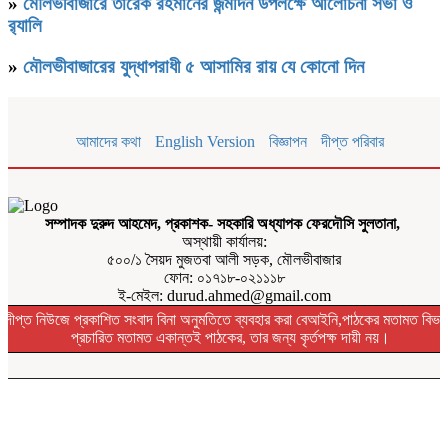
»
মৌলভীবাজারে তারেক রহমানের জন্মদিন উপলক্ষে আলোচনা সভা ও
র‌্যালি
»
মৌলভীবাজারের যুদ্ধাপরাধী ৫ আসামির রায় যে কোনো দিন
আমাদের কথা
English Version
বিজ্ঞাপন
দীপ্ত পরিবার
সম্পাদক দুরুদ আহমেদ, প্রকাশক- সহকারি অধ্যাপক ফেরদৌসি সুলতানা,
অস্থায়ী কার্যালয়:
৫০০/১ সৈয়দ মুজতবা আলী সড়ক, মৌলভীবাজার
ফোন: ০১৭১৮-০২১১১৮
ই-মেইল: durud.ahmed@gmail.com
দীপ্ত নিউজে প্রকাশিত সংবাদ বিনা অনুমতিতে ব্যবহার করা বেআইনি,পাঠকের মতামত বিভা
প্রচারিত মতামত একান্তই পাঠকের, তার জন্য কৃর্তপক্ষ দায়ী নয়।