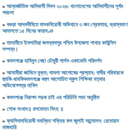
»
আন্তর্জাতিক আদিবাসী দিবস ২০২৬: বাংলাদেশের আদিবাসীদের দূর্গম
পথচলা
»
বগুড়া আদমদীঘিতে মাদকবিরোধী অভিযানে ৩ জন গ্রেফতার, ভ্রাম্যমাণ
আদালতে ১৫ দিনের কারাদণ্ড
»
‎তালামীযে ইসলামিয়া জগন্নাথপুর পশ্চিম উপজেলা শাখার কাউন্সিল
সম্পন্ন।
»
কমলগঞ্জে হাবিবুন নেছা চৌধুরী গার্লস একাডেমি পরিদর্শন
»
আসামীরা জামিনে মুক্ত; মামলা আপোষের প্রস্তাব; বাদীর পরিবারকে
হুমকি-ধামকিকমলগঞ্জে বহুল আলোচিত স্কুল শিক্ষিকা হত্যার
অভিযোগপত্র দাখিল
»
কমলগঞ্জে নিরাপদ সড়ক চাই এর পরিচিতি সভা অনুষ্ঠিত
»
শোক সংবাদ॥ রসমোহন সিংহ ॥
»
ফ্যাসিবাদবিরোধী সমন্বিত শক্তির ফল জুলাই আন্দোলন: রেদোয়ান
মাজহারি