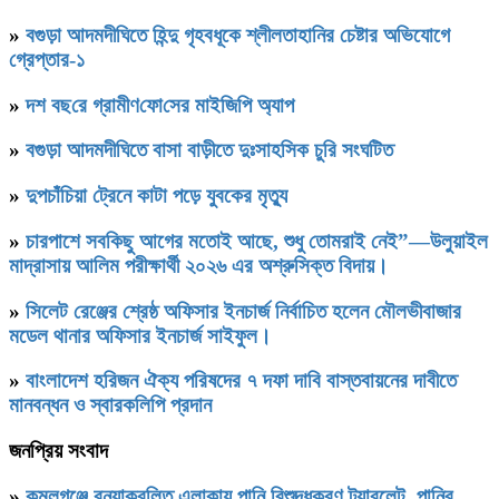
»
বগুড়া আদমদীঘিতে হিন্দু গৃহবধূকে শ্লীলতাহানির চেষ্টার অভিযোগে
গ্রেপ্তার-১
»
দশ বছ‌রে গ্রামীণ‌ফো‌সের মাইজিপি অ্যাপ
»
বগুড়া আদমদীঘিতে বাসা বাড়ীতে দুঃসাহসিক চুরি সংঘটিত
»
দুপচাঁচিয়া ট্রেনে কাটা পড়ে যুবকের মৃত্যু
»
চারপাশে সবকিছু আগের মতোই আছে, শুধু তোমরাই নেই”—উলুয়াইল
মাদ্রাসায় আলিম পরীক্ষার্থী ২০২৬ এর অশ্রুসিক্ত বিদায়।
»
সিলেট রেঞ্জের শ্রেষ্ঠ অফিসার ইনচার্জ নির্বাচিত হলেন মৌলভীবাজার
মডেল থানার অফিসার ইনচার্জ সাইফুল।
»
বাংলাদেশ হরিজন ঐক্য পরিষদের ৭ দফা দাবি বাস্তবায়নের দাবীতে
মানবন্ধন ও স্বারকলিপি প্রদান
জনপ্রিয় সংবাদ
»
কমলগঞ্জে বন্যাকবলিত এলাকায় পানি বিশুদ্ধকরণ ট্যাবলেট, পানির