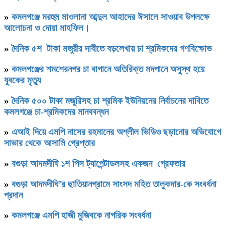
»
কমলগঞ্জে মরহুম মাওলানা আব্দুল আহাদের ঈসালে সাওয়াব উপলক্ষে
আলোচনা ও দোয়া মাহফিল।
»
দৈনিক ৫শ টাকা মজুরীর দাবীতে বড়লেখায় চা শ্রমিকদের গণবিক্ষোভ
»
কমলগঞ্জের শমশেরনগর চা বাগানে অতিরিক্ত মদপানে অসুস্থ হয়ে
যুবকের মৃত্যু
»
দৈনিক ৫০০ টাকা মজুরিসহ চা শ্রমিক ইউনিয়নের নির্বাচনের দাবিতে
কমলগঞ্জে চা-শ্রমিকদের মানববন্ধন
»
এআই দিয়ে এমপি নাসের রহমানের অশ্লীল ভিডিও ছড়ানোর অভিযোগে
সাভার থেকে আসামি গ্রেপ্তার
»
বগুড়া আদমদীঘি ১শ পিস ট্যাপেন্টাডলসহ একজন গ্রেফতার
»
বগুড়া আদমদীঘি’র ছাতিয়ানগ্রামে সাংসদ মহিত তালুকদার-কে সংবর্ধনা
প্রদান
»
কমলগঞ্জে এমপি হাজী মুজিবকে নাগরিক সংবর্ধনা