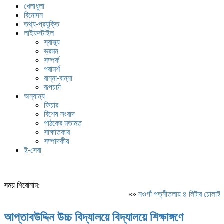
খেলাধুলা
বিনোদন
তথ্য-প্রযুক্তি
লাইফস্টাইল
স্বাস্থ্য
ভ্রমন
সম্পর্ক
পরামর্শ
রান্না-বান্না
রূপচর্চা
অন্যান্য
ফিচার
বিশেষ সংবাদ
পাঠকের মতামত
সাক্ষাতকার
সম্পাদকীয়
ই-সেবা
সময় শিরোনাম:
«»
নওগাঁ পত্নীতলায় ৪ লিটার চোলাই
আপ্তাবউদ্দিন উচ্চ বিদ্যালয়ে বিদ্যালয়ে শিক্ষাঙ্গণে